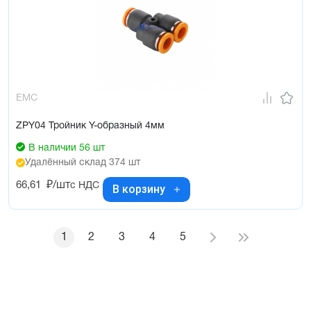
EMC
ZPY04 Тройник Y-образный 4мм
В наличии 56 шт
Удалённый склад 374 шт
66,61
₽/шт
с НДС
В корзину
1
2
3
4
5