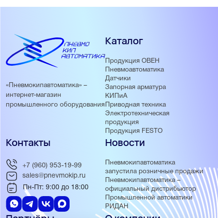
Каталог
Продукция ОВЕН
Пневмоавтоматика
Датчики
«Пневмокипавтоматика» –
Запорная арматура
интернет-магазин
КИПиА
Приводная техника
промышленного оборудования
Электротехническая
продукция
Продукция FESTO
Контакты
Новости
Пневмокипавтоматика
+7 (960) 953-19-99
запустила розничные продажи
sales@pnevmokip.ru
Пневмокипавтоматика –
Пн-Пт: 9:00 до 18:00
официальный дистрибьютор
Промышленной автоматики
РИДАН