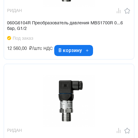
РИДАН
060G6104R Преобразователь давления MBS1700R 0...6
бар, G1/2
Под заказ
12 560,00
₽/шт
с НДС
В корзину
РИДАН