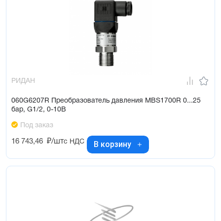
РИДАН
060G6207R Преобразователь давления MBS1700R 0...25
бар, G1/2, 0-10В
Под заказ
16 743,46
₽/шт
с НДС
В корзину