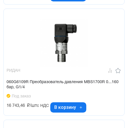
РИДАН
060G6109R Преобразователь давления MBS1700R 0...160
бар, G1/4
Под заказ
16 743,46
₽/шт
с НДС
В корзину