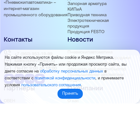
«Пневмокипавтоматика» –
Запорная арматура
интернет-магазин
КИПиА
Приводная техника
промышленного оборудования
Электротехническая
продукция
Продукция FESTO
Контакты
Новости
Пневмокипавтоматика
+7 (960) 953-19-99
На сайте используются файлы cookie и Яндекс Метрика.
запустила розничные продажи
sales@pnevmokip.ru
Пневмокипавтоматика –
Нажимая кнопку «Принять» или продолжая просмотр сайта, вы
Пн-Пт: 9:00 до 18:00
официальный дистрибьютор
даете согласие на
обработку персональных данных
в
Промышленной автоматики
соответствии с
политикой конфиденциальности
, и принимаете
РИДАН
условия
пользовательского соглашения
.
Партнёры
О компании
Принять
ОВЕН
О нас
MEYERTEC
Отзывы
EMC
Новости
PEMAKS
Фотогалерея
INNOLEVEL
Партнёры
INNOVERT
Правовая информация
INNOCONT