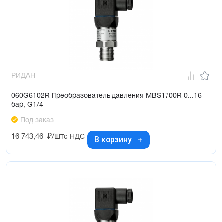
РИДАН
060G6102R Преобразователь давления MBS1700R 0...16
бар, G1/4
Под заказ
16 743,46
₽/шт
с НДС
В корзину