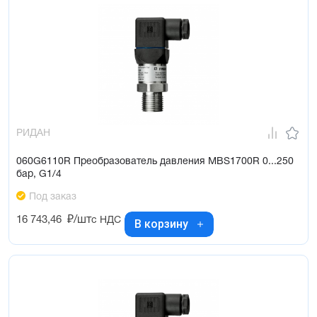
РИДАН
060G6110R Преобразователь давления MBS1700R 0...250
бар, G1/4
Под заказ
16 743,46
₽/шт
с НДС
В корзину