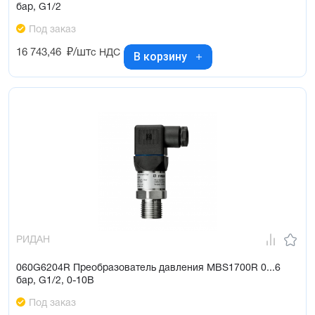
бар, G1/2
Под заказ
16 743,46
₽/шт
с НДС
В корзину
РИДАН
060G6204R Преобразователь давления MBS1700R 0...6
бар, G1/2, 0-10В
Под заказ