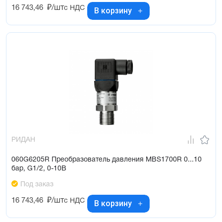
16 743,46
₽/шт
с НДС
В корзину
РИДАН
060G6205R Преобразователь давления MBS1700R 0...10
бар, G1/2, 0-10В
Под заказ
16 743,46
₽/шт
с НДС
В корзину