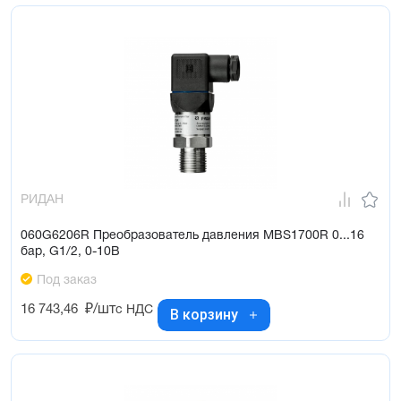
РИДАН
060G6206R Преобразователь давления MBS1700R 0...16
бар, G1/2, 0-10В
Под заказ
16 743,46
₽/шт
с НДС
В корзину