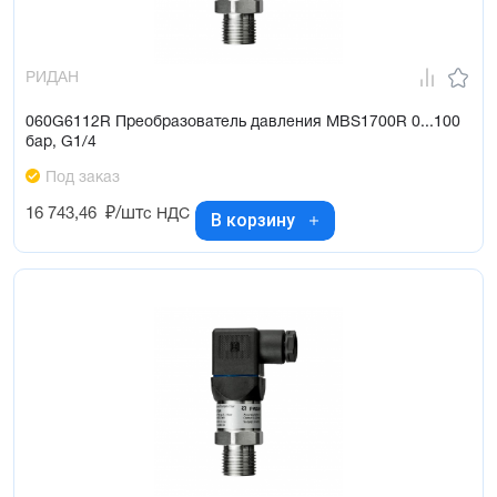
РИДАН
060G6112R Преобразователь давления MBS1700R 0...100
бар, G1/4
Под заказ
16 743,46
₽/шт
с НДС
В корзину