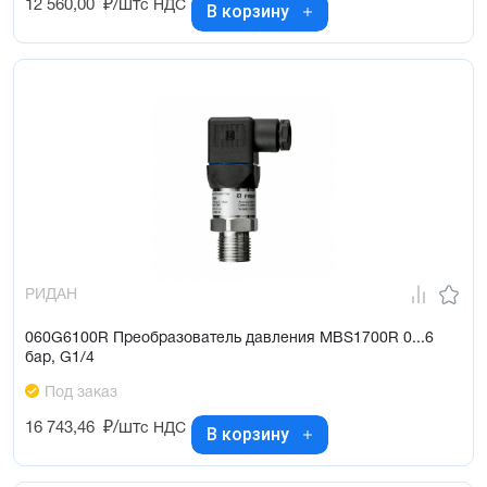
12 560,00
₽/шт
с НДС
В корзину
РИДАН
060G6100R Преобразователь давления MBS1700R 0...6
бар, G1/4
Под заказ
16 743,46
₽/шт
с НДС
В корзину