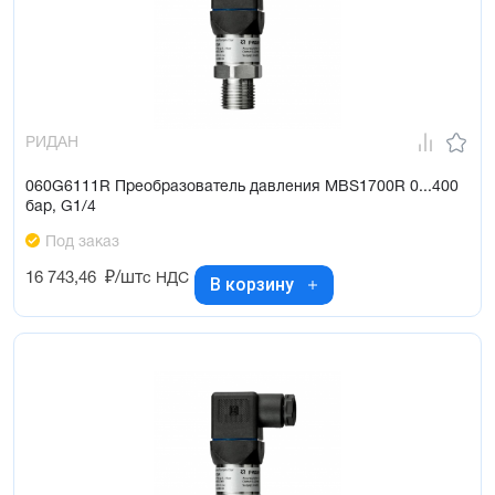
РИДАН
060G6111R Преобразователь давления MBS1700R 0...400
бар, G1/4
Под заказ
16 743,46
₽/шт
с НДС
В корзину