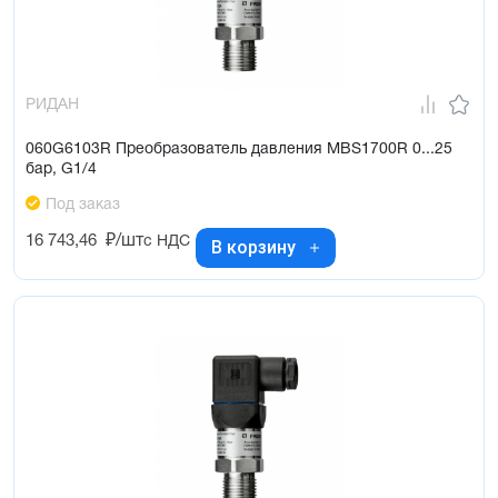
РИДАН
060G6103R Преобразователь давления MBS1700R 0...25
бар, G1/4
Под заказ
16 743,46
₽/шт
с НДС
В корзину