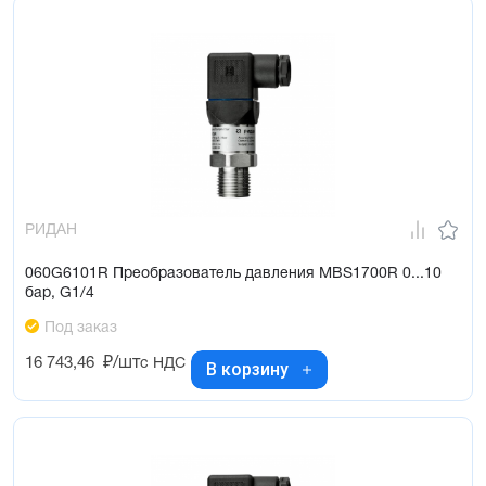
РИДАН
060G6101R Преобразователь давления MBS1700R 0...10
бар, G1/4
Под заказ
16 743,46
₽/шт
с НДС
В корзину