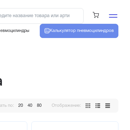
Калькулятор
пневмоцилиндров
невмоцилиндры
а
ть по:
20
40
80
Отображение: