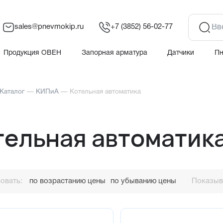
sales@pnevmokip.ru
+7 (3852) 56-02-77
Продукция ОВЕН
Запорная арматура
Датчики
П
Каталог
—
КИПиА
—
Котельная автоматика
тельная автоматик
овать:
по возрастанию цены
по убыванию цены
Показыва