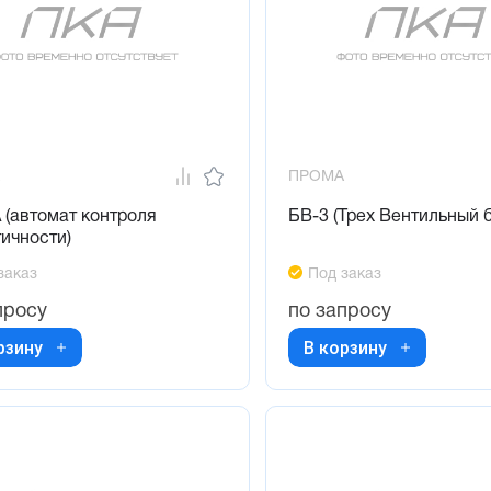
ПРОМА
 (автомат контроля
БВ-3 (Трех Вентильный б
ичности)
заказ
Под заказ
просу
по запросу
рзину
В корзину