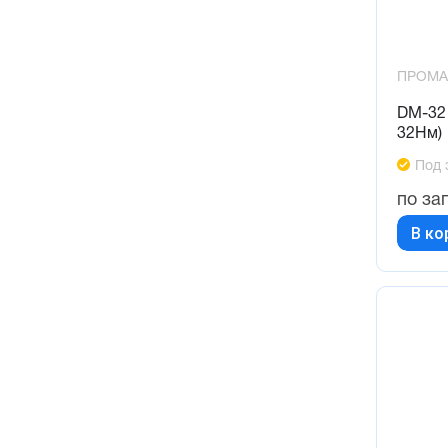
ПРОМА
DM-32 
32Нм)
Под 
по за
В ко