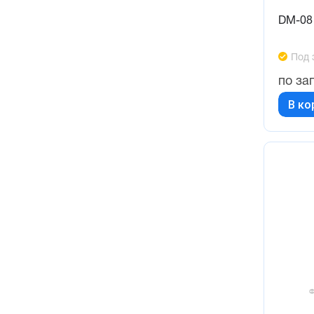
DM-08 
Под 
по за
В ко