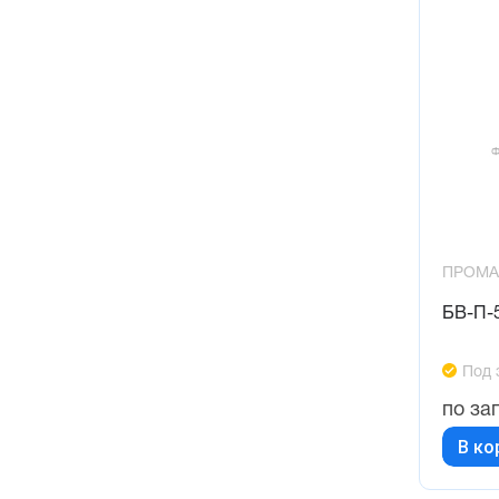
ПРОМА
БВ-П-5
Под 
по за
В ко