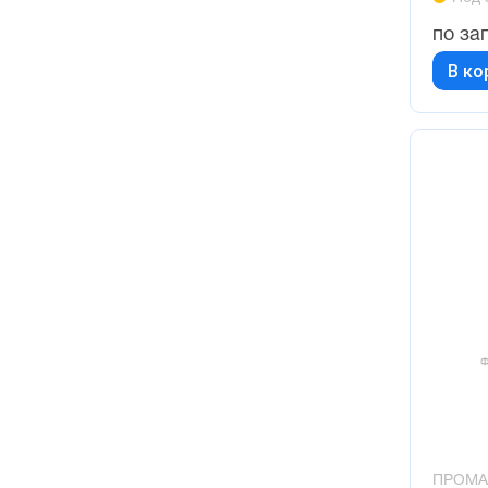
по за
В ко
ПРОМА