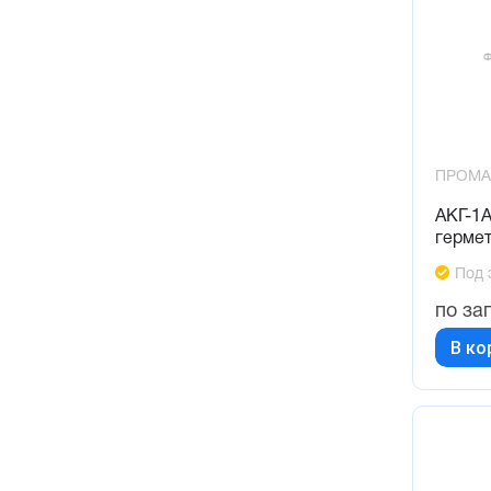
ПРОМА
АКГ-1А
гермет
Под 
по за
В ко