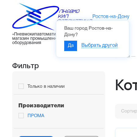
Ростов-на-Дону
Ваш город
Ростов-на-
Каталог
«Пневмокипавтоматика» – интернет-
Дону
?
магазин промышленного
оборудования
Да
Выбрать другой
Главная
—
Фильтр
Ко
Только в наличии
Производители
Сортир
ПРОМА