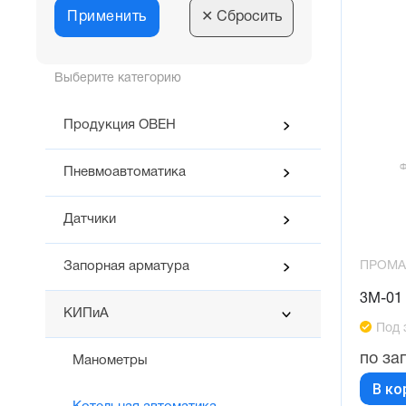
Применить
✕
Сбросить
Выберите категорию
Продукция ОВЕН
Пневмоавтоматика
Датчики
ПРОМА
Запорная арматура
3М-01 
КИПиА
Под 
по за
Манометры
В ко