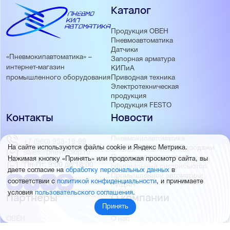
Каталог
Продукция ОВЕН
Пневмоавтоматика
Датчики
«Пневмокипавтоматика» –
Запорная арматура
интернет-магазин
КИПиА
Приводная техника
промышленного оборудования
Электротехническая
продукция
Продукция FESTO
Контакты
Новости
Пневмокипавтоматика
+7 (960) 953-19-99
запустила розничные продажи
На сайте используются файлы cookie и Яндекс Метрика.
sales@pnevmokip.ru
Пневмокипавтоматика –
Нажимая кнопку «Принять» или продолжая просмотр сайта, вы
Пн-Пт: 9:00 до 18:00
официальный дистрибьютор
даете согласие на
обработку персональных данных
в
Промышленной автоматики
соответствии с
политикой конфиденциальности
, и принимаете
РИДАН
условия
пользовательского соглашения
.
Партнёры
О компании
Принять
ОВЕН
О нас
MEYERTEC
Отзывы