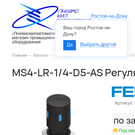
Ростов-на-Дону
Ваш город
Ростов-на-
Каталог
«Пневмокипавтоматика» – интернет-
Дону
?
магазин промышленного
оборудования
Да
Выбрать другой
Главная
—
Каталог
—
Продукция FESTO
—
MS4-LR-1/4-D5-AS
MS4-LR-1/4-D5-AS Регул
Артикул:
по з
Под зак