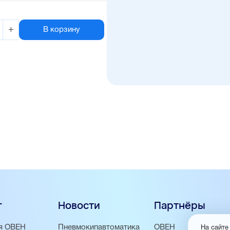
+
В корзину
г
Новости
Партнёры
я ОВЕН
Пневмокипавтоматика
ОВЕН
На сайте