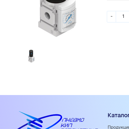
-
Катало
Продукци