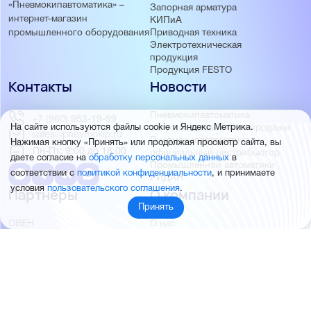
«Пневмокипавтоматика» –
Запорная арматура
интернет-магазин
КИПиА
Приводная техника
промышленного оборудования
Электротехническая
продукция
Продукция FESTO
Контакты
Новости
Пневмокипавтоматика
+7 (960) 953-19-99
На сайте используются файлы cookie и Яндекс Метрика.
запустила розничные продажи
sales@pnevmokip.ru
Пневмокипавтоматика –
Нажимая кнопку «Принять» или продолжая просмотр сайта, вы
Пн-Пт: 9:00 до 18:00
официальный дистрибьютор
даете согласие на
обработку персональных данных
в
Промышленной автоматики
соответствии с
политикой конфиденциальности
, и принимаете
РИДАН
условия
пользовательского соглашения
.
Партнёры
О компании
Принять
ОВЕН
О нас
MEYERTEC
Отзывы
EMC
Новости
PEMAKS
Фотогалерея
INNOLEVEL
Партнёры
INNOVERT
Правовая информация
INNOCONT