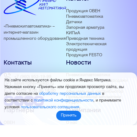
Продукция ОВЕН
Пневмоавтоматика
Датчики
«Пневмокипавтоматика» –
Запорная арматура
интернет-магазин
КИПиА
Приводная техника
промышленного оборудования
Электротехническая
продукция
Продукция FESTO
Контакты
Новости
Пневмокипавтоматика
+7 (960) 953-19-99
На сайте используются файлы cookie и Яндекс Метрика.
запустила розничные продажи
sales@pnevmokip.ru
Пневмокипавтоматика –
Нажимая кнопку «Принять» или продолжая просмотр сайта, вы
Пн-Пт: 9:00 до 18:00
официальный дистрибьютор
даете согласие на
обработку персональных данных
в
Промышленной автоматики
соответствии с
политикой конфиденциальности
, и принимаете
РИДАН
условия
пользовательского соглашения
.
Партнёры
О компании
Принять
ОВЕН
О нас
MEYERTEC
Отзывы
EMC
Новости