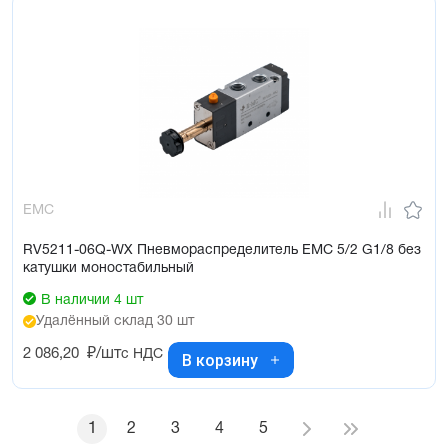
EMC
RV5211-06Q-WX Пневмораспределитель EMC 5/2 G1/8 без
катушки моностабильный
В наличии 4 шт
Удалённый склад 30 шт
2 086,20
₽/шт
с НДС
В корзину
1
2
3
4
5