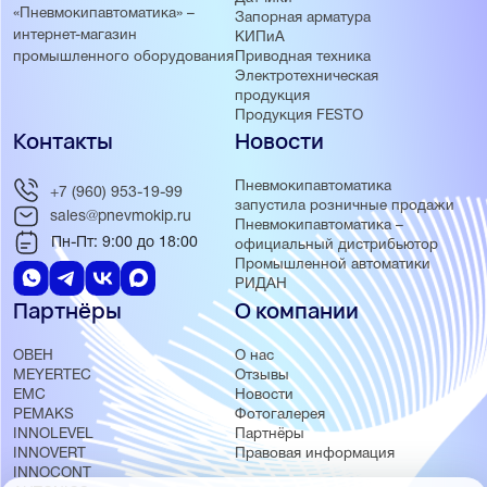
«Пневмокипавтоматика» –
Запорная арматура
интернет-магазин
КИПиА
Приводная техника
промышленного оборудования
Электротехническая
продукция
Продукция FESTO
Контакты
Новости
Пневмокипавтоматика
+7 (960) 953-19-99
запустила розничные продажи
sales@pnevmokip.ru
Пневмокипавтоматика –
Пн-Пт: 9:00 до 18:00
официальный дистрибьютор
Промышленной автоматики
РИДАН
Партнёры
О компании
ОВЕН
О нас
MEYERTEC
Отзывы
EMC
Новости
PEMAKS
Фотогалерея
INNOLEVEL
Партнёры
INNOVERT
Правовая информация
INNOCONT