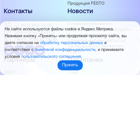
Продукция FESTO
Контакты
Новости
Пневмокипавтоматика
+7 (960) 953-19-99
запустила розничные продажи
На сайте используются файлы cookie и Яндекс Метрика.
sales@pnevmokip.ru
Пневмокипавтоматика –
Нажимая кнопку «Принять» или продолжая просмотр сайта, вы
Пн-Пт: 9:00 до 18:00
официальный дистрибьютор
даете согласие на
обработку персональных данных
в
Промышленной автоматики
соответствии с
политикой конфиденциальности
, и принимаете
РИДАН
условия
пользовательского соглашения
.
Партнёры
О компании
Принять
ОВЕН
О нас
MEYERTEC
Отзывы
EMC
Новости
PEMAKS
Фотогалерея
INNOLEVEL
Партнёры
INNOVERT
Правовая информация
INNOCONT
AUTONICS
FESTO
SMC
© 2026 Пневмокипавтоматика