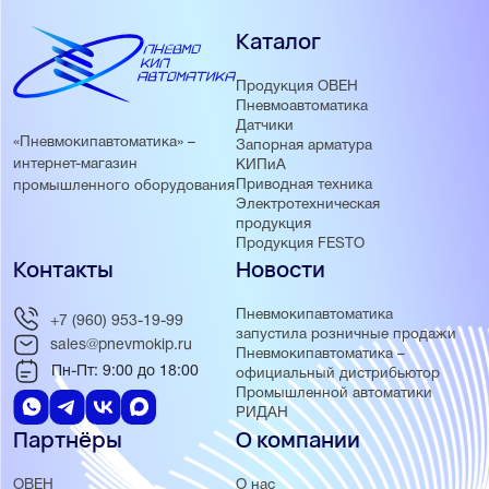
Каталог
Продукция ОВЕН
Пневмоавтоматика
Датчики
«Пневмокипавтоматика» –
Запорная арматура
интернет-магазин
КИПиА
Приводная техника
промышленного оборудования
Электротехническая
продукция
Продукция FESTO
Контакты
Новости
Пневмокипавтоматика
+7 (960) 953-19-99
запустила розничные продажи
sales@pnevmokip.ru
Пневмокипавтоматика –
Пн-Пт: 9:00 до 18:00
официальный дистрибьютор
Промышленной автоматики
РИДАН
Партнёры
О компании
ОВЕН
О нас