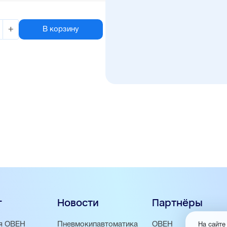
+
В корзину
г
Новости
Партнёры
я ОВЕН
Пневмокипавтоматика
ОВЕН
На сайте