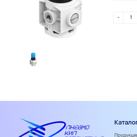
-
Катало
Продукци