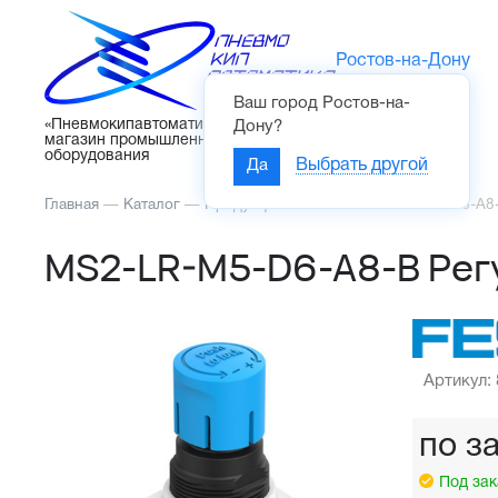
Ростов-на-Дону
Ваш город
Ростов-на-
Каталог
«Пневмокипавтоматика» – интернет-
Дону
?
магазин промышленного
оборудования
Да
Выбрать другой
Главная
—
Каталог
—
Продукция FESTO
—
MS2-LR-M5-D6-A8-
MS2-LR-M5-D6-A8-B Рег
Артикул:
по з
Под зак