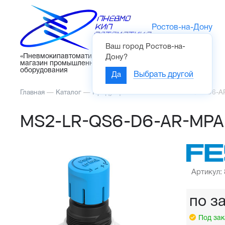
Ростов-на-Дону
Ваш город
Ростов-на-
Каталог
«Пневмокипавтоматика» – интернет-
Дону
?
магазин промышленного
оборудования
Да
Выбрать другой
Главная
—
Каталог
—
Продукция FESTO
—
MS2-LR-QS6-D6-AR
MS2-LR-QS6-D6-AR-MPA-
Артикул:
по з
Под зак