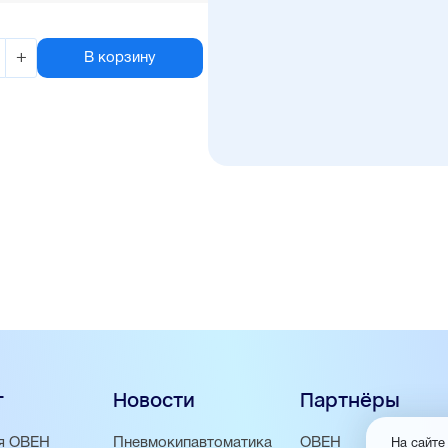
+
В корзину
г
Новости
Партнёры
я ОВЕН
Пневмокипавтоматика
ОВЕН
На сайте