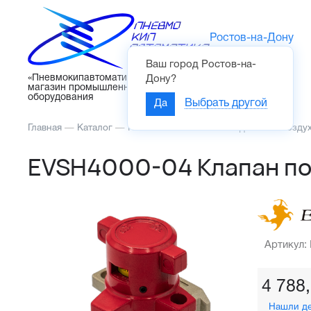
Ростов-на-Дону
Ваш город
Ростов-на-
Каталог
«Пневмокипавтоматика» – интернет-
Дону
?
магазин промышленного
оборудования
Да
Выбрать другой
Главная
—
Каталог
—
Пневмоавтоматика
—
Подготовка возду
EVSH4000-04 Клапан по
Артикул:
4 788
Нашли д