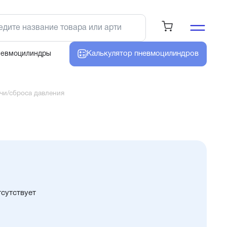
Калькулятор
пневмоцилиндров
невмоцилиндры
чи/сброса давления
тсутствует