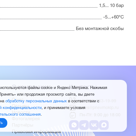
1,5... 10 бар
-5...+60°С
Без монтажной скобы
О компании
Контакты
 используются файлы cookie и Яндекс Метрика. Нажимая
Принять» или продолжая просмотр сайта, вы даете
О нас
+7 (960) 953-19-99
 на
обработку персональных данных
в соответствии с
Отзывы
sales@pnevmokip.ru
й конфиденциальности
, и принимаете условия
Новости
тельского соглашения
.
Пн-Пт: 9:00 до 18:00
Фотогалерея
ть
Партнёры
Правовая информация