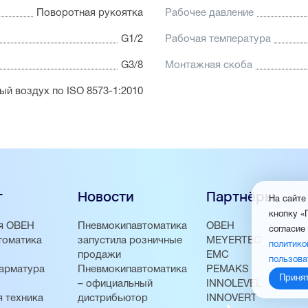
Поворотная рукоятка
Рабочее давление
G1/2
Рабочая температура
G3/8
Монтажная скоба
й воздух по ISO 8573-1:2010
г
Новости
Партнёры
На сайте
кнопку «
я ОВЕН
Пневмокипавтоматика
ОВЕН
согласие
томатика
запустила розничные
MEYERTEC
политико
продажи
EMC
пользова
арматура
Пневмокипавтоматика
PEMAKS
Приня
– официальный
INNOLEVEL
 техника
дистрибьютор
INNOVERT