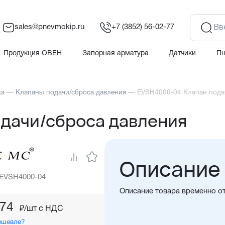
sales@pnevmokip.ru
+7 (3852) 56-02-77
Продукция ОВЕН
Запорная арматура
Датчики
П
ха
—
Клапаны подачи/сброса давления
—
EVSH4000-04 Клапан пода
дачи/сброса давления
Описание
 EVSH4000-04
Описание товара временно о
,74
₽/шт c НДС
ешевле?