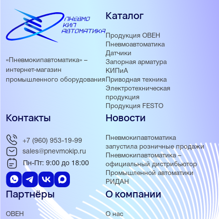
Каталог
Продукция ОВЕН
Пневмоавтоматика
Датчики
«Пневмокипавтоматика» –
Запорная арматура
интернет-магазин
КИПиА
Приводная техника
промышленного оборудования
Электротехническая
продукция
Продукция FESTO
Контакты
Новости
Пневмокипавтоматика
+7 (960) 953-19-99
запустила розничные продажи
sales@pnevmokip.ru
Пневмокипавтоматика –
Пн-Пт: 9:00 до 18:00
официальный дистрибьютор
Промышленной автоматики
РИДАН
Партнёры
О компании
ОВЕН
О нас