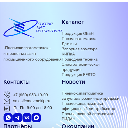
Каталог
Продукция ОВЕН
Пневмоавтоматика
Датчики
«Пневмокипавтоматика» –
Запорная арматура
интернет-магазин
КИПиА
Приводная техника
промышленного оборудования
Электротехническая
продукция
Продукция FESTO
Контакты
Новости
Пневмокипавтоматика
+7 (960) 953-19-99
запустила розничные продажи
sales@pnevmokip.ru
Пневмокипавтоматика –
Пн-Пт: 9:00 до 18:00
официальный дистрибьютор
Промышленной автоматики
РИДАН
Партнёры
О компании