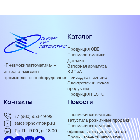
Каталог
Продукция ОВЕН
Пневмоавтоматика
Датчики
«Пневмокипавтоматика» –
Запорная арматура
интернет-магазин
КИПиА
Приводная техника
промышленного оборудования
Электротехническая
продукция
Продукция FESTO
Контакты
Новости
Пневмокипавтоматика
+7 (960) 953-19-99
запустила розничные продажи
sales@pnevmokip.ru
Пневмокипавтоматика –
Пн-Пт: 9:00 до 18:00
официальный дистрибьютор
Промышленной автоматики