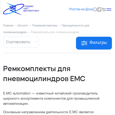
Ростов-на-Дону
Главная
—
Каталог
—
Пневмоавтоматика
—
Принадлежности для
пневмоцилиндров
—
Ремкомплекты для пневмоцилиндров
Сортировать:
Фильтры
Ремкомплекты для
пневмоцилиндров EMC
E.MC automation — известный китайский производитель
широкого ассортимента компонентов для промышленной
автоматизации.
Основным направлением деятельности E.MC является