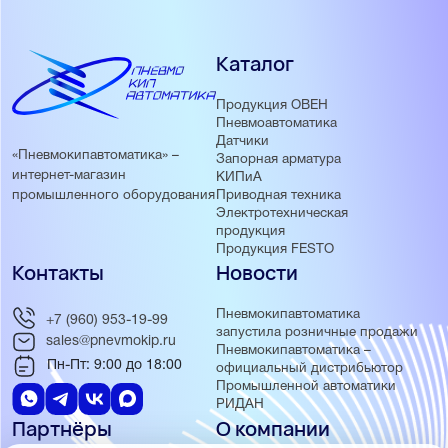
Каталог
Продукция ОВЕН
Пневмоавтоматика
Датчики
«Пневмокипавтоматика» –
Запорная арматура
интернет-магазин
КИПиА
Приводная техника
промышленного оборудования
Электротехническая
продукция
Продукция FESTO
Контакты
Новости
Пневмокипавтоматика
+7 (960) 953-19-99
запустила розничные продажи
sales@pnevmokip.ru
Пневмокипавтоматика –
Пн-Пт: 9:00 до 18:00
официальный дистрибьютор
Промышленной автоматики
РИДАН
Партнёры
О компании