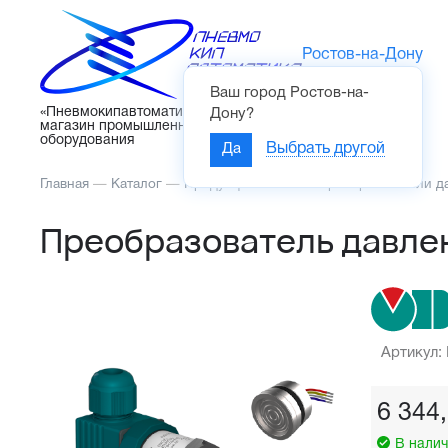
Ростов-на-Дону
Ваш город
Ростов-на-
Каталог
«Пневмокипавтоматика» – интернет-
Дону
?
магазин промышленного
оборудования
Да
Выбрать другой
Главная
—
Каталог
—
Продукция ОВЕН
—
Преобразователи д
Преобразователь давле
Артикул:
6 344
В налич