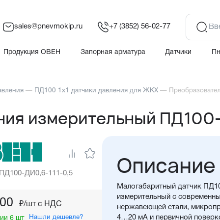
sales@pnevmokip.ru
+7 (3852) 56-02-77
Продукция ОВЕН
Запорная арматура
Датчики
П
авления
—
ПД100 1х1 датчики давления для ЖКХ
—
Преобразовател
ния измерительный ПД100-
Описание
 ПД100-ДИ0,6-111-0,5
Малогабаритный датчик ПД10
измерительный с современны
,00
₽/шт c НДС
нержавеющей стали, микроп
Нашли дешевле?
4…20 мА и первичной поверк
ии 6 шт