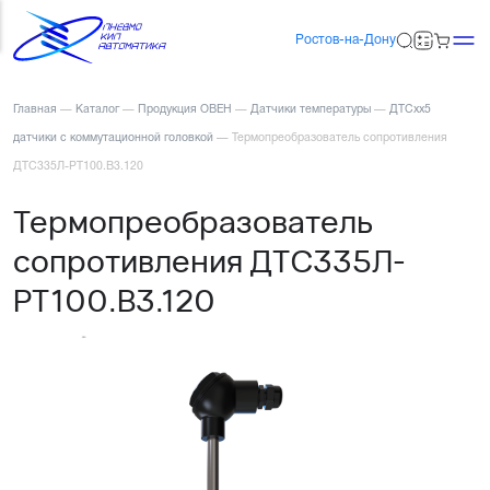
Ростов-на-Дону
Главная
—
Каталог
—
Продукция ОВЕН
—
Датчики температуры
—
ДТСхх5
датчики с коммутационной головкой
—
Термопреобразователь сопротивления
ДТС335Л-РТ100.В3.120
Термопреобразователь
сопротивления ДТС335Л-
РТ100.В3.120