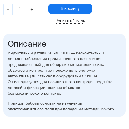
-
+
В корзину
Купить в 1 клик
Описание
Индуктивный датчик SLI-30P10C — бесконтактный
датчик приближения промышленного назначения,
предназначенный для обнаружения металлических
объектов и контроля их положения в системах
автоматизации, станках и оборудовании КИПиА.
Он используется для позиционного контроля, подсчёта
деталей и фиксации наличия объектов
без механического контакта.
Принцип работы основан на изменении
электромагнитного поля при попадании металлического
объекта в зону чувствительности датчика.
При достижении расстояния срабатывания формируется
дискретный выходной сигнал типа PNP NO,