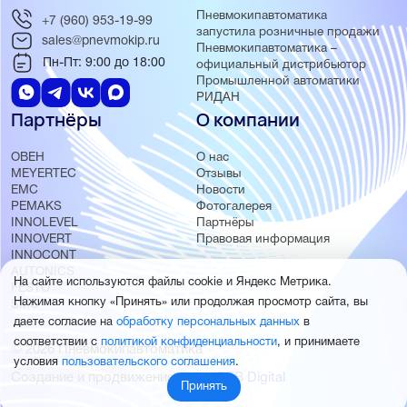
Пневмокипавтоматика
+7 (960) 953-19-99
запустила розничные продажи
sales@pnevmokip.ru
Пневмокипавтоматика –
Пн-Пт: 9:00 до 18:00
официальный дистрибьютор
Промышленной автоматики
РИДАН
Партнёры
О компании
ОВЕН
О нас
MEYERTEC
Отзывы
EMC
Новости
PEMAKS
Фотогалерея
INNOLEVEL
Партнёры
INNOVERT
Правовая информация
INNOCONT
AUTONICS
На сайте используются файлы cookie и Яндекс Метрика.
FESTO
Нажимая кнопку «Принять» или продолжая просмотр сайта, вы
SMC
даете согласие на
обработку персональных данных
в
соответствии с
политикой конфиденциальности
, и принимаете
© 2026 Пневмокипавтоматика
условия
пользовательского соглашения
.
Создание и продвижение сайта
BTB Digital
Принять