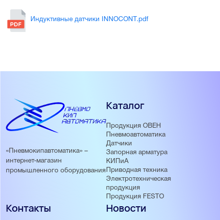
Преимущества
Индуктивные датчики INNOCONT.pdf
Бесконтактное обнаружение металлических объектов
Стабильная работа при вибрациях и загрязнениях
Дистанция срабатывания 10 мм
Выход PNP NO для простого подключения
Корпус M30 с монтажом заподлицо
Подключение через разъём M12
Каталог
Продукция ОВЕН
Пневмоавтоматика
Датчики
«Пневмокипавтоматика» –
Запорная арматура
интернет-магазин
КИПиА
Приводная техника
промышленного оборудования
Электротехническая
продукция
Продукция FESTO
Контакты
Новости