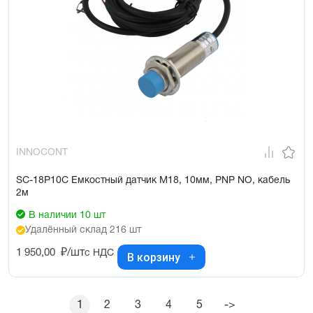
INNOCONT
SC-18P10C Емкостный датчик М18, 10мм, PNP NO, кабель
2м
В наличии 10 шт
Удалённый склад 216 шт
1 950,00
₽/шт
с НДС
В корзину
1
2
3
4
5
->