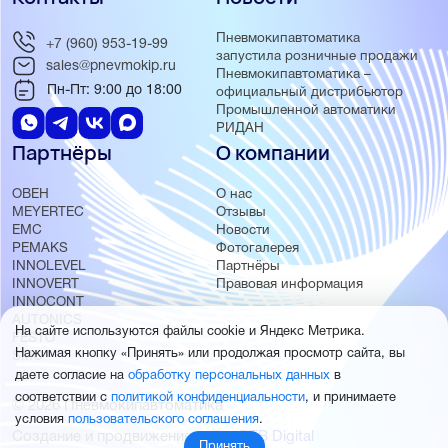
Пневмокипавтоматика
+7 (960) 953-19-99
запустила розничные продажи
sales@pnevmokip.ru
Пневмокипавтоматика –
Пн-Пт: 9:00 до 18:00
официальный дистрибьютор
Промышленной автоматики
РИДАН
Партнёры
О компании
ОВЕН
О нас
MEYERTEC
Отзывы
EMC
Новости
PEMAKS
Фотогалерея
INNOLEVEL
Партнёры
INNOVERT
Правовая информация
INNOCONT
AUTONICS
На сайте используются файлы cookie и Яндекс Метрика.
FESTO
Нажимая кнопку «Принять» или продолжая просмотр сайта, вы
SMC
даете согласие на
обработку персональных данных
в
соответствии с
политикой конфиденциальности
, и принимаете
© 2026 Пневмокипавтоматика
условия
пользовательского соглашения
.
Создание и продвижение сайта
BTB Digital
Принять