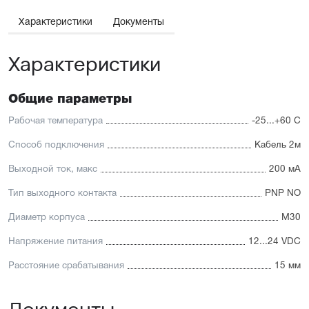
осуществляется через кабель длиной 2 м для удобной
интеграции в систему.
Характеристики
Документы
Рабочая дистанция срабатывания составляет до 15 мм,
Характеристики
что позволяет уверенно фиксировать металлические
объекты на расстоянии. Устройство работает
в диапазоне питания 10–30 В DC и рассчитано
Общие параметры
на эксплуатацию в условиях промышленного
производства.
Рабочая температура
-25...+60 С
Преимущества
Способ подключения
Кабель 2м
Бесконтактное обнаружение металлических объектов
Выходной ток, макс
200 мА
Увеличенная дистанция срабатывания до 15 мм
Выход PNP NO для простого подключения
Тип выходного контакта
PNP NO
Корпус M30 из никелированной латуни
Кабельное подключение 2 м
Диаметр корпуса
М30
Стабильная работа в условиях вибраций и загрязнений
Напряжение питания
12...24 VDC
Расстояние срабатывания
15 мм