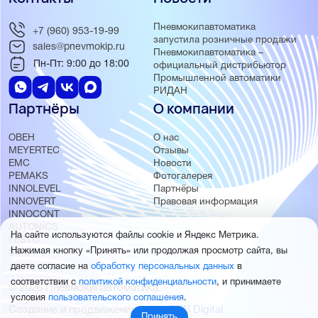
Пневмокипавтоматика
+7 (960) 953-19-99
запустила розничные продажи
sales@pnevmokip.ru
Пневмокипавтоматика –
Пн-Пт: 9:00 до 18:00
официальный дистрибьютор
Промышленной автоматики
РИДАН
Партнёры
О компании
ОВЕН
О нас
MEYERTEC
Отзывы
EMC
Новости
PEMAKS
Фотогалерея
INNOLEVEL
Партнёры
INNOVERT
Правовая информация
INNOCONT
AUTONICS
На сайте используются файлы cookie и Яндекс Метрика.
FESTO
Нажимая кнопку «Принять» или продолжая просмотр сайта, вы
SMC
даете согласие на
обработку персональных данных
в
соответствии с
политикой конфиденциальности
, и принимаете
© 2026 Пневмокипавтоматика
условия
пользовательского соглашения
.
Создание и продвижение сайта
BTB Digital
Принять