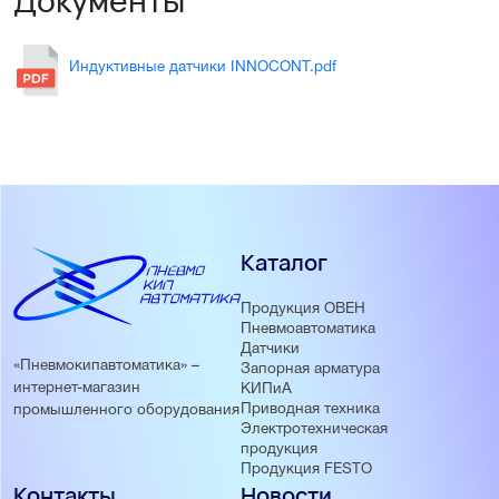
Документы
Бесконтактное обнаружение металлических объектов
Стабильная работа в условиях вибраций и загрязнений
Дистанция срабатывания 10 мм
Индуктивные датчики INNOCONT.pdf
Выход PNP NO для простого подключения
Корпус M30 с удобным монтажом
Кабельное подключение 2 м
Каталог
Продукция ОВЕН
Пневмоавтоматика
Датчики
«Пневмокипавтоматика» –
Запорная арматура
интернет-магазин
КИПиА
Приводная техника
промышленного оборудования
Электротехническая
продукция
Продукция FESTO
Контакты
Новости