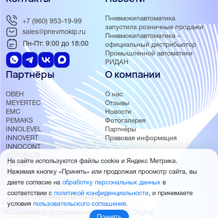
Пневмокипавтоматика
+7 (960) 953-19-99
запустила розничные продажи
sales@pnevmokip.ru
Пневмокипавтоматика –
Пн-Пт: 9:00 до 18:00
официальный дистрибьютор
Промышленной автоматики
РИДАН
Партнёры
О компании
ОВЕН
О нас
MEYERTEC
Отзывы
EMC
Новости
PEMAKS
Фотогалерея
INNOLEVEL
Партнёры
INNOVERT
Правовая информация
INNOCONT
AUTONICS
На сайте используются файлы cookie и Яндекс Метрика.
FESTO
Нажимая кнопку «Принять» или продолжая просмотр сайта, вы
SMC
даете согласие на
обработку персональных данных
в
соответствии с
политикой конфиденциальности
, и принимаете
© 2026 Пневмокипавтоматика
условия
пользовательского соглашения
.
Создание и продвижение сайта
BTB Digital
Принять