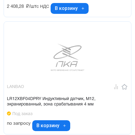
2 408,28
₽/шт
с НДС
В корзину
LANBAO
LR12XBF04DPRY Индуктивный датчик, M12,
экранированный, зона срабатывания 4 мм
Под заказ
по запросу
В корзину