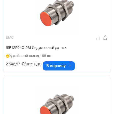
EMC
ISF12P04O-2M Индуктивный датчик
Удалённый склад 189 шт
2 542,97
₽/шт
с НДС
В корзину