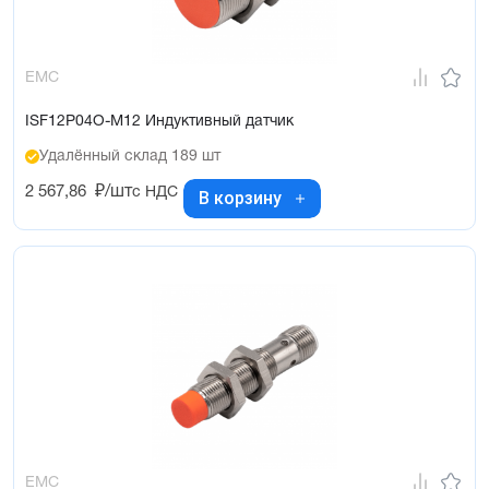
EMC
ISF12P04O-M12 Индуктивный датчик
Удалённый склад 189 шт
2 567,86
₽/шт
с НДС
В корзину
EMC