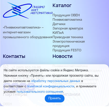
Каталог
Продукция ОВЕН
Пневмоавтоматика
Датчики
«Пневмокипавтоматика» –
Запорная арматура
интернет-магазин
КИПиА
Приводная техника
промышленного оборудования
Электротехническая
продукция
Продукция FESTO
Контакты
Новости
Пневмокипавтоматика
+7 (960) 953-19-99
запустила розничные продажи
На сайте используются файлы cookie и Яндекс Метрика.
sales@pnevmokip.ru
Пневмокипавтоматика –
Нажимая кнопку «Принять» или продолжая просмотр сайта, вы
Пн-Пт: 9:00 до 18:00
официальный дистрибьютор
даете согласие на
обработку персональных данных
в
Промышленной автоматики
соответствии с
политикой конфиденциальности
, и принимаете
РИДАН
условия
пользовательского соглашения
.
Партнёры
О компании
Принять
ОВЕН
О нас
MEYERTEC
Отзывы