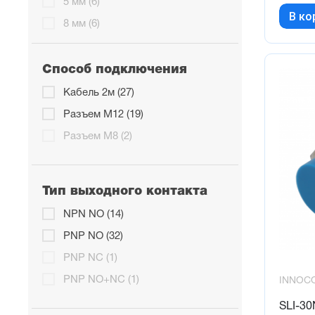
5 мм (6)
В ко
8 мм (6)
Способ подключения
Кабель 2м (27)
Разъем М12 (19)
Разъем М8 (2)
Тип выходного контакта
NPN NO (14)
PNP NO (32)
PNP NC (1)
PNP NO+NC (1)
INNOC
SLI-3