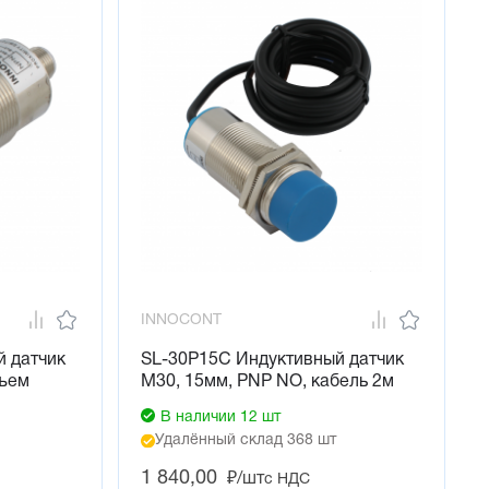
INNOCONT
й датчик
SL-30P15C Индуктивный датчик
зъем
М30, 15мм, PNP NO, кабель 2м
В наличии 12 шт
Удалённый склад 368 шт
1 840,00
₽/шт
с НДС