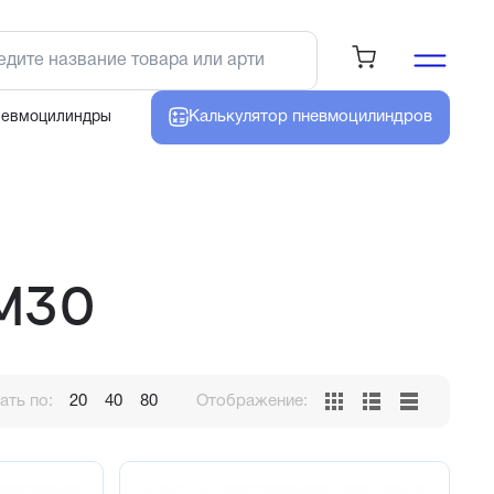
Калькулятор
пневмоцилиндров
невмоцилиндры
 M30
ть по:
20
40
80
Отображение: