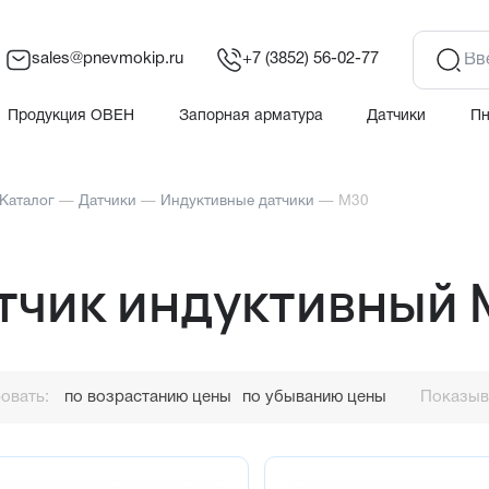
sales@pnevmokip.ru
+7 (3852) 56-02-77
Продукция ОВЕН
Запорная арматура
Датчики
П
Каталог
—
Датчики
—
Индуктивные датчики
—
M30
тчик индуктивный
овать:
по возрастанию цены
по убыванию цены
Показыва