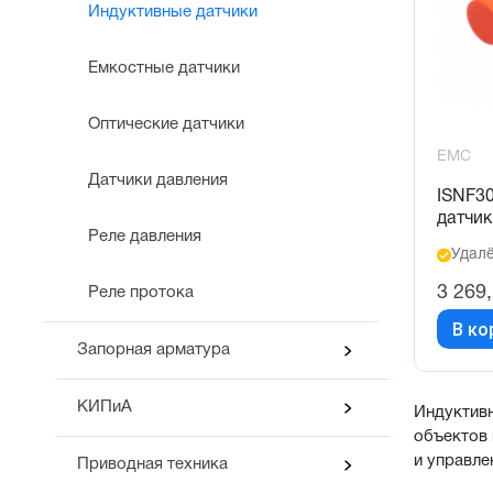
Индуктивные датчики
Емкостные датчики
Оптические датчики
EMC
Датчики давления
ISNF3
датчик
Реле давления
Удалё
3 269
Реле протока
В ко
Запорная арматура
КИПиА
Индуктив
объектов 
и управле
Приводная техника