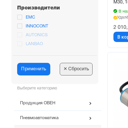
М30, 
Производители
В на
EMC
Удалё
INNOCONT
2 010
AUTONICS
В ко
LANBAO
Применить
✕
Сбросить
Выберите категорию
Продукция ОВЕН
Пневмоавтоматика