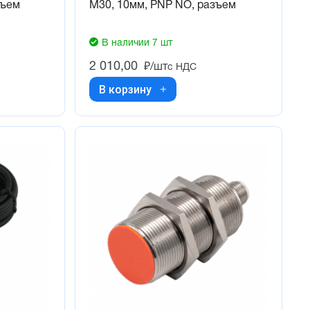
зъем
М30, 10мм, PNP NO, разъем
В наличии 7 шт
2 010,00
₽/шт
с НДС
В корзину