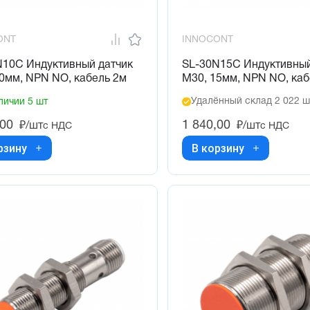
ONT
INNOCONT
N10C Индуктивный датчик
SL-30N15C Индуктивный
0мм, NPN NO, кабель 2м
М30, 15мм, NPN NO, каб
Удалённый склад 2 022 ш
личии 5 шт
,00
1 840,00
₽/шт
₽/шт
с НДС
с НДС
рзину
В корзину