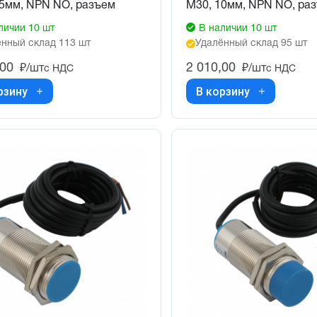
15мм, NPN NO, разъем
М30, 10мм, NPN NO, ра
личии 10 шт
В наличии 10 шт
нный склад 113 шт
Удалённый склад 95 шт
,00
2 010,00
₽/шт
₽/шт
с НДС
с НДС
рзину
В корзину