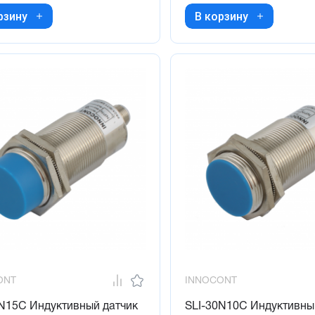
рзину
В корзину
ONT
INNOCONT
0N15C Индуктивный датчик
SLI-30N10C Индуктивны