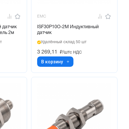
EMC
 датчик
ISF30P10O-2M Индуктивный
ель 2м
датчик
т
Удалённый склад 50 шт
3 269,11
₽/шт
с НДС
В корзину