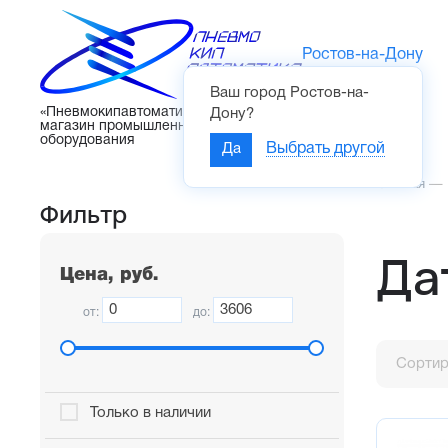
Ростов-на-Дону
Ваш город
Ростов-на-
Каталог
«Пневмокипавтоматика» – интернет-
Дону
?
магазин промышленного
оборудования
Да
Выбрать другой
Главная
—
Фильтр
Да
Цена, руб.
от:
до:
Сортир
Только в наличии