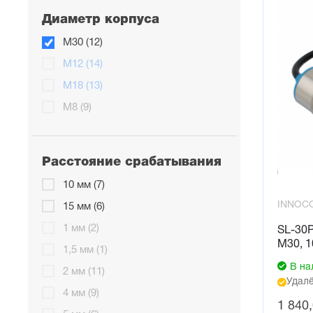
Диаметр корпуса
М30 (12)
М12 (14)
М18 (13)
М8 (9)
Расстояние срабатывания
10 мм (7)
INNOC
15 мм (6)
1 мм (2)
SL-30
М30, 1
1,5 мм (1)
В на
2 мм (11)
Удалё
4 мм (9)
1 840