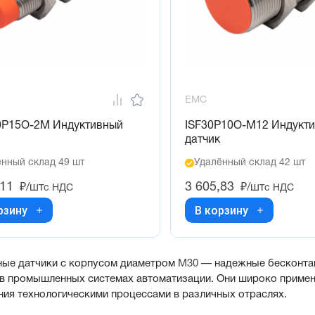
EMC
0P15O-2M Индуктивный
ISF30P10O-M12 Индукт
датчик
нный склад 49 шт
Удалённый склад 42 шт
,11
3 605,83
₽/шт
₽/шт
с НДС
с НДС
рзину
В корзину
ные датчики с корпусом диаметром
M30
— надежные бесконтак
в промышленных системах автоматизации. Они широко примен
ния технологическими процессами в различных отраслях.