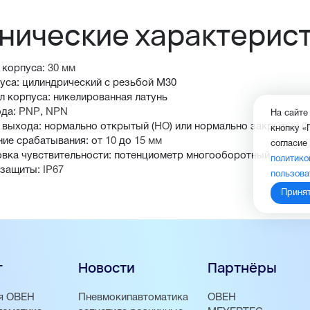
нические характерис
 корпуса:
30 мм
уса: цилиндрический с резьбой М30
л корпуса: никелированная латунь
ода:
PNP
,
NPN
На сайте
 выхода: нормально открытый (
НО
) или нормально закрытый (
кнопку «
ние срабатывания: от
10
до
15 мм
согласие
овка чувствительности: потенциометр многооборотный
политико
 защиты:
IP67
пользова
Приня
г
Новости
Партнёры
я ОВЕН
Пневмокипавтоматика
ОВЕН