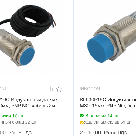
ONT
INNOCONT
P10C Индуктивный датчик
SLI-30P15C Индуктивны
0мм, PNP NO, кабель 2м
М30, 15мм, PNP NO, ра
личии 17 шт
В наличии 14 шт
нный склад 22 шт
Удалённый склад 69 шт
,00
2 010,00
₽/шт
₽/шт
с НДС
с НДС