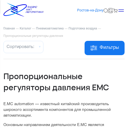
Ростов-на-Дону
Главная
—
Каталог
—
Пневмоавтоматика
—
Подготовка воздуха
—
Пропорциональные регуляторы давления
Сортировать:
Фильтры
Пропорциональные
регуляторы давления EMC
E.MC automation — известный китайский производитель
широкого ассортимента компонентов для промышленной
автоматизации.
Основным направлением деятельности E.MC является