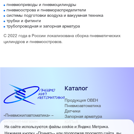
пневмоприводы и пневмоцилиндры
пневмоострова и пневмораспределители
системы подготовки воздуха и вакуумная техника
трубки и фитинги
трубопроводная и запорная арматура
С 2022 года в России локализована сборка пневматических
цилиндров и пневмоостровов.
Каталог
Продукция ОВЕН
Пневмоавтоматика
Датчики
«Пневмокипавтоматика» –
Запорная арматура
интернет-магазин
КИПиА
На сайте используются файлы cookie и Яндекс Метрика.
Приводная техника
промышленного оборудования
Электротехническая
Нажимая кнопку «Принять» или продолжая просмотр сайта, вы