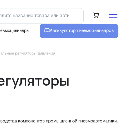
Калькулятор
пневмоцилиндров
невмоцилиндры
альные регуляторы давления
егуляторы
зводства компонентов промышленной пневмоавтоматики.