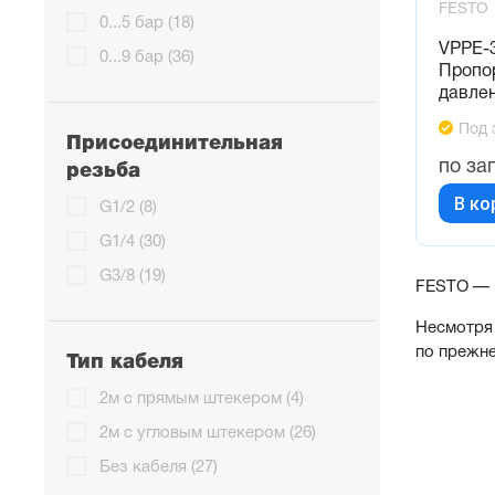
FESTO
0...5 бар (18)
VPPE-3
0...9 бар (36)
Пропо
давле
Под 
Присоединительная
по за
резьба
В ко
G1/2 (8)
G1/4 (30)
G3/8 (19)
FESTO — Н
Несмотря 
по прежн
Тип кабеля
2м с прямым штекером (4)
2м с угловым штекером (26)
Без кабеля (27)