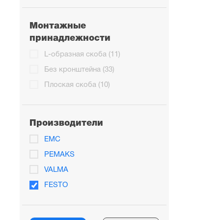
Монтажные
принадлежности
L-образная скоба (11)
Без кронштейна (33)
Плоская скоба (10)
Производители
EMC
PEMAKS
VALMA
FESTO