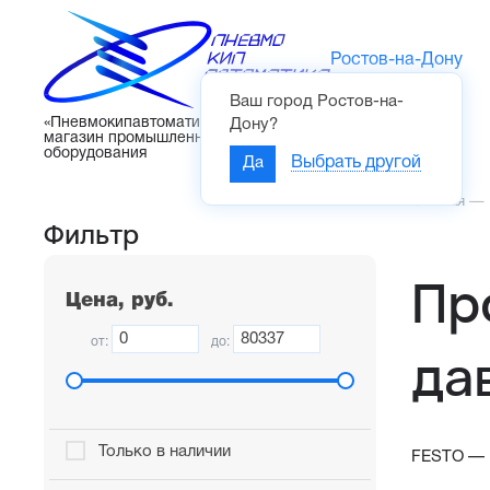
Ростов-на-Дону
Ваш город
Ростов-на-
Каталог
«Пневмокипавтоматика» – интернет-
Дону
?
магазин промышленного
оборудования
Да
Выбрать другой
Главная
—
Фильтр
Пр
Цена, руб.
от:
до:
да
Только в наличии
FESTO — Н