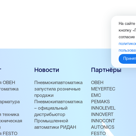
На сайте
кнопку «
согласие
политико
пользова
Приня
г
Новости
Партнёры
я ОВЕН
Пневмокипавтоматика
ОВЕН
томатика
запустила розничные
MEYERTEC
продажи
EMC
арматура
Пневмокипавтоматика
PEMAKS
– официальный
INNOLEVEL
 техника
дистрибьютор
INNOVERT
хническая
Промышленной
INNOCONT
я
автоматики РИДАН
AUTONICS
я FESTO
FESTO