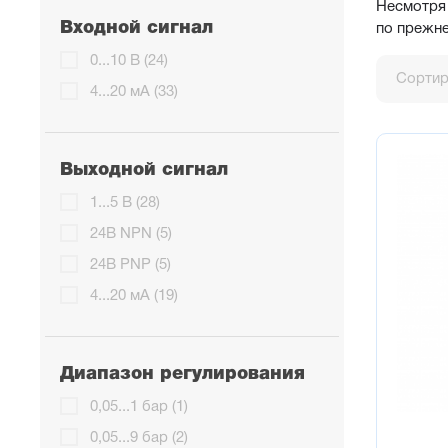
Несмотря 
Входной сигнал
по прежн
0...10 В (24)
Сортир
4...20 мА (33)
Выходной сигнал
1...5 В (28)
24В NPN (5)
24В PNP (5)
4...20 мА (19)
Диапазон регулирования
0,05...1 бар (1)
0,05...9 бар (2)