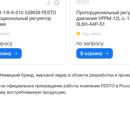
FESTO
-1/8-6-010 539639 FESTO
Пропорциональный регу
рциональный регулятор
давления VPPM-12L-L-1
ния
0L6H-A4P-S1
заказ
Под заказ
просу
по запросу
рзину
В корзину
емецкий бренд, мировой лидер в области разработки и прои
на официальное прекращение работы компании FESTO в Росси
ему востребованную продукцию.