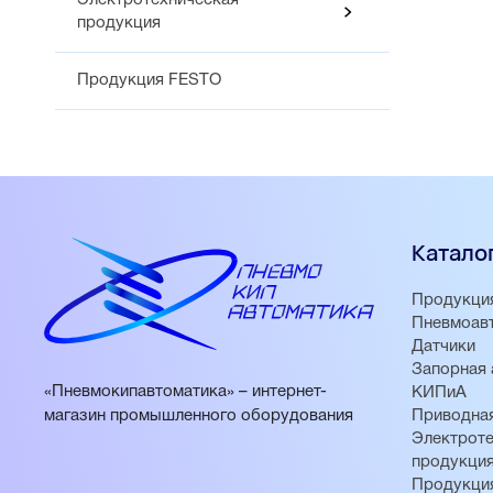
Электротехническая
продукция
Продукция FESTO
Катало
Продукци
Пневмоав
Датчики
Запорная 
«Пневмокипавтоматика» – интернет-
КИПиА
магазин промышленного оборудования
Приводная
Электроте
продукци
Продукци