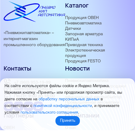
Каталог
Продукция ОВЕН
Пневмоавтоматика
Датчики
«Пневмокипавтоматика» –
Запорная арматура
интернет-магазин
КИПиА
Приводная техника
промышленного оборудования
Электротехническая
продукция
Продукция FESTO
Контакты
Новости
Пневмокипавтоматика
+7 (960) 953-19-99
запустила розничные продажи
На сайте используются файлы cookie и Яндекс Метрика.
sales@pnevmokip.ru
Пневмокипавтоматика –
Нажимая кнопку «Принять» или продолжая просмотр сайта, вы
Пн-Пт: 9:00 до 18:00
официальный дистрибьютор
даете согласие на
обработку персональных данных
в
Промышленной автоматики
соответствии с
политикой конфиденциальности
, и принимаете
РИДАН
условия
пользовательского соглашения
.
Партнёры
О компании
Принять
ОВЕН
О нас
MEYERTEC
Отзывы