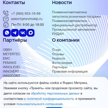
Контакты
Новости
Пневмокипавтоматика
+7 (960) 953-19-99
запустила розничные продажи
sales@pnevmokip.ru
Пневмокипавтоматика –
Пн-Пт: 9:00 до 18:00
официальный дистрибьютор
Промышленной автоматики
РИДАН
Партнёры
О компании
ОВЕН
О нас
MEYERTEC
Отзывы
EMC
Новости
PEMAKS
Фотогалерея
INNOLEVEL
Партнёры
INNOVERT
Правовая информация
INNOCONT
AUTONICS
На сайте используются файлы cookie и Яндекс Метрика.
FESTO
Нажимая кнопку «Принять» или продолжая просмотр сайта, вы
SMC
даете согласие на
обработку персональных данных
в
соответствии с
политикой конфиденциальности
, и принимаете
© 2026 Пневмокипавтоматика
условия
пользовательского соглашения
.