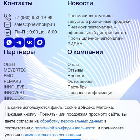
Контакты
Новости
Пневмокипавтоматика
+7 (960) 953-19-99
запустила розничные продажи
sales@pnevmokip.ru
Пневмокипавтоматика –
Пн-Пт: 9:00 до 18:00
официальный дистрибьютор
Промышленной автоматики
РИДАН
Партнёры
О компании
ОВЕН
О нас
MEYERTEC
Отзывы
EMC
Новости
PEMAKS
Фотогалерея
INNOLEVEL
Партнёры
INNOVERT
Правовая информация
INNOCONT
AUTONICS
На сайте используются файлы cookie и Яндекс Метрика.
FESTO
Нажимая кнопку «Принять» или продолжая просмотр сайта, вы
SMC
даете согласие на
обработку персональных данных
в
соответствии с
политикой конфиденциальности
, и принимаете
© 2026 Пневмокипавтоматика
условия
пользовательского соглашения
.