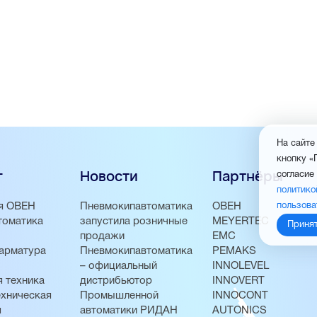
На сайте
кнопку «
г
Новости
Партнёры
согласие
политико
я ОВЕН
Пневмокипавтоматика
ОВЕН
пользова
томатика
запустила розничные
MEYERTEC
Приня
продажи
EMC
арматура
Пневмокипавтоматика
PEMAKS
– официальный
INNOLEVEL
 техника
дистрибьютор
INNOVERT
хническая
Промышленной
INNOCONT
я
автоматики РИДАН
AUTONICS