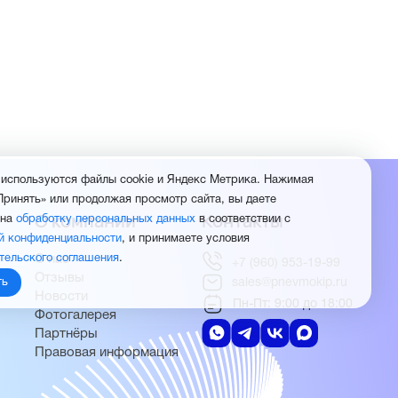
 используются файлы cookie и Яндекс Метрика. Нажимая
Принять» или продолжая просмотр сайта, вы даете
О компании
Контакты
 на
обработку персональных данных
в соответствии с
й конфиденциальности
, и принимаете условия
О нас
тельского соглашения
.
+7 (960) 953-19-99
Отзывы
sales@pnevmokip.ru
ть
Новости
Пн-Пт: 9:00 до 18:00
Фотогалерея
Партнёры
Правовая информация