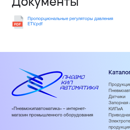
Документы
Пропорциональные регуляторы давления
ETV.pdf
Катало
Продукци
Пневмоав
Датчики
Запорная 
«Пневмокипавтоматика» – интернет-
КИПиА
магазин промышленного оборудования
Приводная
Электроте
продукци