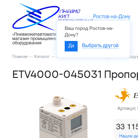
Ростов-на-Дону
Ваш город
Ростов-на-
Каталог
«Пневмокипавтоматика» – интернет-
Дону
?
магазин промышленного
оборудования
Да
Выбрать другой
Главная
—
Каталог
—
Пневмоавтоматика
—
Подготовка возду
ETV4000-045031 Пропор
Артикул:
33 11
Нашли д