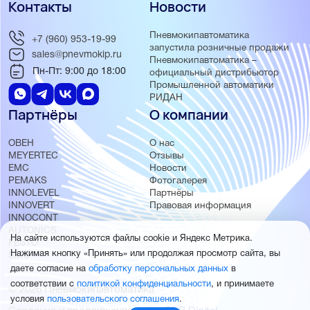
Контакты
Новости
Пневмокипавтоматика
+7 (960) 953-19-99
запустила розничные продажи
sales@pnevmokip.ru
Пневмокипавтоматика –
Пн-Пт: 9:00 до 18:00
официальный дистрибьютор
Промышленной автоматики
РИДАН
Партнёры
О компании
ОВЕН
О нас
MEYERTEC
Отзывы
EMC
Новости
PEMAKS
Фотогалерея
INNOLEVEL
Партнёры
INNOVERT
Правовая информация
INNOCONT
AUTONICS
На сайте используются файлы cookie и Яндекс Метрика.
FESTO
Нажимая кнопку «Принять» или продолжая просмотр сайта, вы
SMC
даете согласие на
обработку персональных данных
в
соответствии с
политикой конфиденциальности
, и принимаете
© 2026 Пневмокипавтоматика
условия
пользовательского соглашения
.