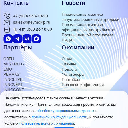
Контакты
Новости
Пневмокипавтоматика
+7 (960) 953-19-99
запустила розничные продажи
sales@pnevmokip.ru
Пневмокипавтоматика –
Пн-Пт: 9:00 до 18:00
официальный дистрибьютор
Промышленной автоматики
РИДАН
Партнёры
О компании
ОВЕН
О нас
MEYERTEC
Отзывы
EMC
Новости
PEMAKS
Фотогалерея
INNOLEVEL
Партнёры
INNOVERT
Правовая информация
INNOCONT
AUTONICS
На сайте используются файлы cookie и Яндекс Метрика.
FESTO
Нажимая кнопку «Принять» или продолжая просмотр сайта, вы
SMC
даете согласие на
обработку персональных данных
в
соответствии с
политикой конфиденциальности
, и принимаете
© 2026 Пневмокипавтоматика
условия
пользовательского соглашения
.