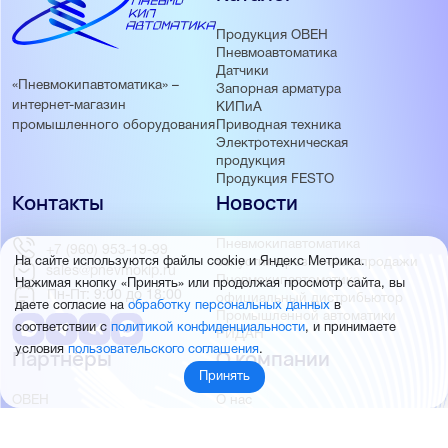
Продукция ОВЕН
Пневмоавтоматика
Датчики
«Пневмокипавтоматика» –
Запорная арматура
интернет-магазин
КИПиА
Приводная техника
промышленного оборудования
Электротехническая
продукция
Продукция FESTO
Контакты
Новости
Пневмокипавтоматика
+7 (960) 953-19-99
запустила розничные продажи
На сайте используются файлы cookie и Яндекс Метрика.
sales@pnevmokip.ru
Пневмокипавтоматика –
Нажимая кнопку «Принять» или продолжая просмотр сайта, вы
Пн-Пт: 9:00 до 18:00
официальный дистрибьютор
даете согласие на
обработку персональных данных
в
Промышленной автоматики
соответствии с
политикой конфиденциальности
, и принимаете
РИДАН
условия
пользовательского соглашения
.
Партнёры
О компании
Принять
ОВЕН
О нас
MEYERTEC
Отзывы
EMC
Новости