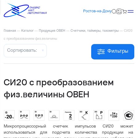
Ростов-на-Дону
Главная
—
Каталог
—
Продукция ОВЕН
—
Счетчики, таймеры, тахометры
—
СИ20
с преобразованием физ.величины
Сортировать:
Фильтры
СИ20 с преобразованием
физ.величины ОВЕН
Микропроцессорный счетчик импульсов СИ20 может 
использоваться для подсчета количества продукции на 