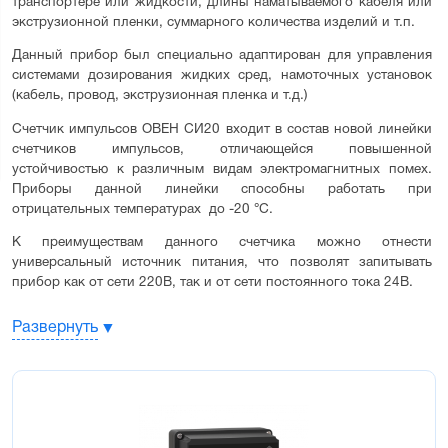
транспортере или жидкости, длины наматываемого кабеля или 
экструзионной пленки, суммарного количества изделий и т.п.
Данный прибор был специально адаптирован для управления 
системами дозирования жидких сред, намоточных установок 
(кабель, провод, экструзионная пленка и т.д.)
Счетчик импульсов ОВЕН СИ20 входит в состав новой линейки 
счетчиков импульсов, отличающейся повышенной 
устойчивостью к различным видам электромагнитных помех. 
Приборы данной линейки способны работать при 
отрицательных температурах  до -20 °С.
К преимуществам данного счетчика можно отнести 
универсальный источник питания, что позволят запитывать 
прибор как от сети 220В, так и от сети постоянного тока 24В.
Цифровой счетчик импульсов СИ20 выпускается в корпусах 3-х 
Развернуть
типов: настенном Н и щитовых Щ1, Щ2
Основные функциональные возможности 
счетчика СИ20:
Прямой счет импульсов, поступающих от подключенного к