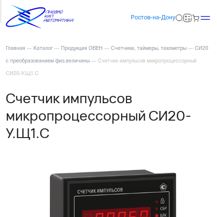
Ростов-на-Дону
Главная
—
Каталог
—
Продукция ОВЕН
—
Счетчики, таймеры, тахометры
—
СИ20
с преобразованием физ.величины
—
Счетчик импульсов микропроцессорный
СИ20-У.Щ1.С
Счетчик импульсов
микропроцессорный СИ20-
У.Щ1.С