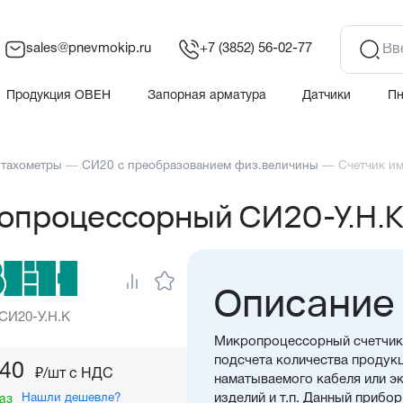
sales@pnevmokip.ru
+7 (3852) 56-02-77
Продукция ОВЕН
Запорная арматура
Датчики
П
 тахометры
—
СИ20 с преобразованием физ.величины
—
Счетчик и
ропроцессорный СИ20-У.Н.
Описание
 СИ20-У.Н.К
Микропроцессорный счетчик
подсчета количества продукц
,40
₽/шт c НДС
наматываемого кабеля или э
Нашли дешевле?
изделий и т.п. Данный прибо
аз