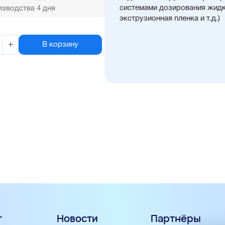
системами дозирования жидки
зводства 4 дня
экструзионная пленка и т.д.)
+
В корзину
г
Новости
Партнёры