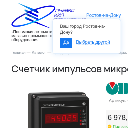
Ростов-на-Дону
Ваш город
Ростов-на-
Каталог
«Пневмокипавтоматика» – интернет-
Дону
?
магазин промышленного
оборудования
Да
Выбрать другой
Главная
—
Каталог
—
Продукция ОВЕН
—
Счетчики, таймеры,
Счетчик импульсов мик
Артикул:
6 978
Под зак