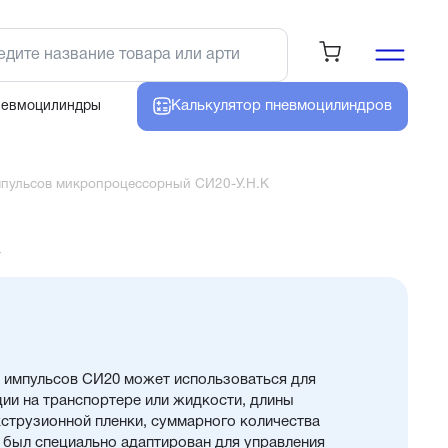
Калькулятор
пневмоцилиндров
невмоцилиндры
мпульсов микропроцессорный СИ20-У.Н.К
К
 импульсов СИ20 может использоваться для
ии на транспортере или жидкости, длины
кструзионной пленки, суммарного количества
р был специально адаптирован для управления