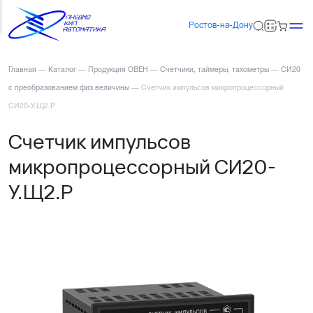
Ростов-на-Дону
Главная
—
Каталог
—
Продукция ОВЕН
—
Счетчики, таймеры, тахометры
—
СИ20
с преобразованием физ.величины
—
Счетчик импульсов микропроцессорный
СИ20-У.Щ2.Р
Счетчик импульсов
микропроцессорный СИ20-
У.Щ2.Р