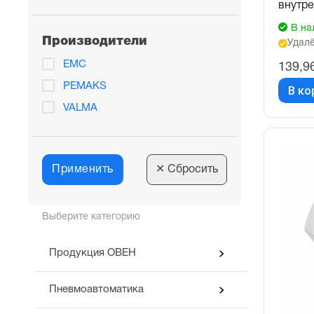
внутре
В на
Производители
Удалё
EMC
139,9
PEMAKS
В ко
VALMA
Применить
✕
Сбросить
Выберите категорию
Продукция ОВЕН
Пневмоавтоматика