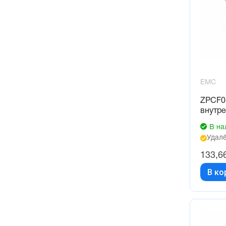
EMC
ZPCF0
внутре
В на
Удалё
133,6
В ко