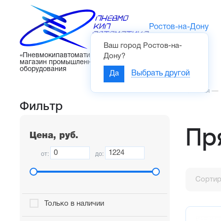
Ростов-на-Дону
Ваш город
Ростов-на-
Каталог
«Пневмокипавтоматика» – интернет-
Дону
?
магазин промышленного
оборудования
Да
Выбрать другой
Главная
—
Фильтр
Пр
Цена, руб.
от:
до:
Сортир
Только в наличии