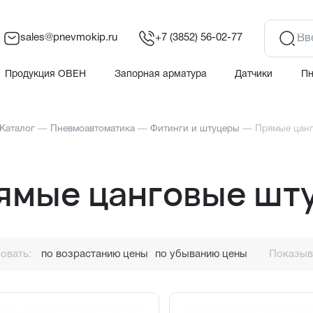
sales@pnevmokip.ru
+7 (3852) 56-02-77
Продукция ОВЕН
Запорная арматура
Датчики
П
Каталог
—
Пневмоавтоматика
—
Фитинги и штуцеры
—
Прямые цан
ямые цанговые шт
овать:
по возрастанию цены
по убыванию цены
Показыва