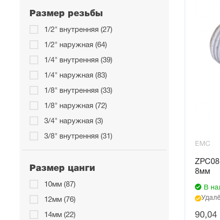
Размер резьбы
1/2" внутренняя (27)
1/2" наружная (64)
1/4" внутренняя (39)
1/4" наружная (83)
1/8" внутренняя (33)
1/8" наружная (72)
3/4" наружная (3)
3/8" внутренняя (31)
EMC
3/8" наружная (72)
ZPC08
М3 наружная (1)
Размер цанги
8мм
М5x0,8 внутренняя (3)
10мм (87)
В на
М5x0,8 наружная (19)
Удалё
12мм (76)
М6x1 наружная (8)
90,04
14мм (22)