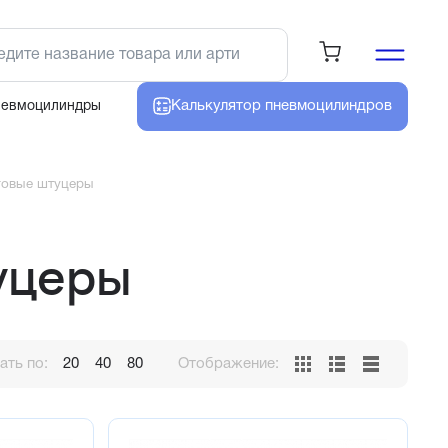
Калькулятор
пневмоцилиндров
невмоцилиндры
говые штуцеры
уцеры
ть по:
20
40
80
Отображение: