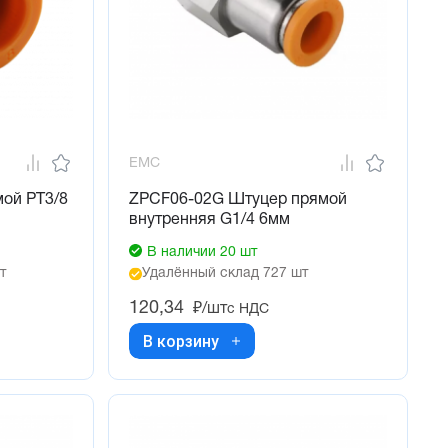
EMC
ой PT3/8
ZPCF06-02G Штуцер прямой
внутренняя G1/4 6мм
В наличии 20 шт
т
Удалённый склад 727 шт
120,34
₽/шт
с НДС
В корзину