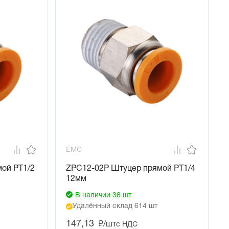
EMC
ой PT1/2
ZPC12-02P Штуцер прямой PT1/4
12мм
В наличии 36 шт
Удалённый склад 614 шт
147,13
₽/шт
с НДС