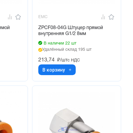
EMC
ямой
ZPCF08-04G Штуцер прямой
внутренняя G1/2 8мм
В наличии 22 шт
Удалённый склад 195 шт
213,74
₽/шт
с НДС
В корзину