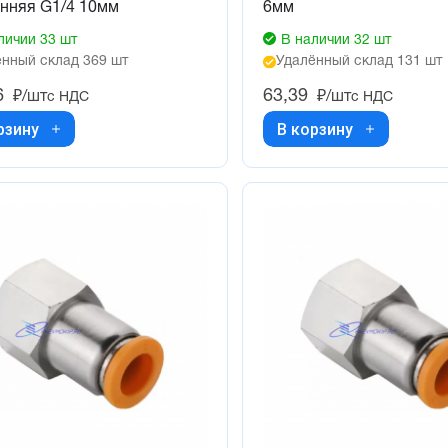
нняя G1/4 10мм
6мм
личии 33 шт
В наличии 32 шт
нный склад 369 шт
Удалённый склад 131 шт
6
63,39
₽/шт
₽/шт
с НДС
с НДС
рзину
В корзину