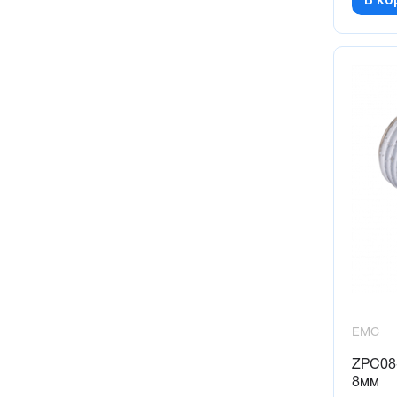
EMC
ZPC08
8мм