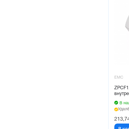
EMC
ZPCF1
внутре
В на
Удалё
213,7
В ко