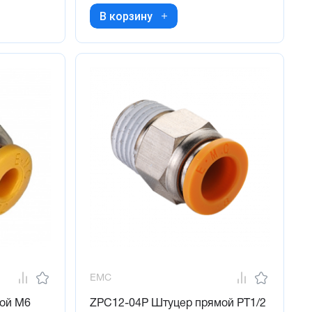
В корзину
EMC
ой М6
ZPC12-04P Штуцер прямой PT1/2