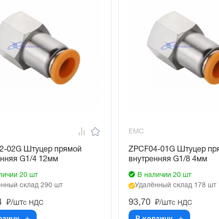
EMC
2-02G Штуцер прямой
ZPCF04-01G Штуцер пр
нняя G1/4 12мм
внутренняя G1/8 4мм
личии 20 шт
В наличии 20 шт
нный склад 290 шт
Удалённый склад 178 шт
4
93,70
₽/шт
₽/шт
с НДС
с НДС
рзину
В корзину