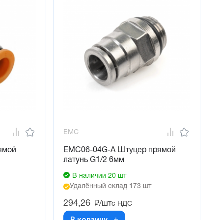
EMC
ямой
EMC06-04G-A Штуцер прямой
латунь G1/2 6мм
В наличии 20 шт
Удалённый склад 173 шт
294,26
₽/шт
с НДС
В корзину