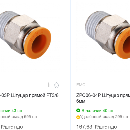
EMC
-03P Штуцер прямой PT3/8
ZPC06-04P Штуцер прям
6мм
личии 43 шт
В наличии 40 шт
нный склад 595 шт
Удалённый склад 295 шт
167,63
₽/шт
₽/шт
с НДС
с НДС