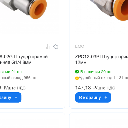
EMC
8-02G Штуцер прямой
ZPC12-03P Штуцер прям
нняя G1/4 8мм
12мм
личии 21 шт
В наличии 20 шт
нный склад 956 шт
Удалённый склад 1 131 ш
6
147,13
₽/шт
₽/шт
с НДС
с НДС
рзину
В корзину