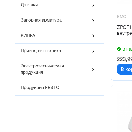
Датчики
EMC
Запорная арматура
ZPCF1
внутре
КИПиА
В на
Приводная техника
223,9
Электротехническая
В ко
продукция
Продукция FESTO