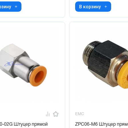
рзину
В корзину
EMC
0-02G Штуцер прямой
ZPC06-M6 Штуцер прям