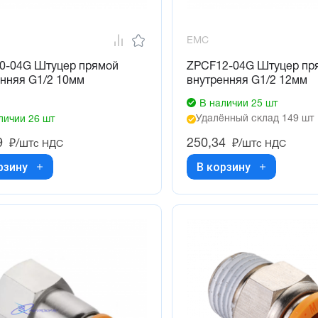
EMC
0-04G Штуцер прямой
ZPCF12-04G Штуцер пр
нняя G1/2 10мм
внутренняя G1/2 12мм
В наличии 25 шт
Удалённый склад 149 шт
личии 26 шт
9
250,34
₽/шт
₽/шт
с НДС
с НДС
рзину
В корзину