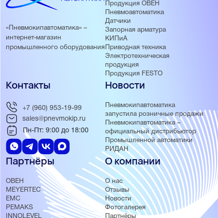
Продукция ОВЕН
Пневмоавтоматика
Датчики
«Пневмокипавтоматика» –
Запорная арматура
интернет-магазин
КИПиА
Приводная техника
промышленного оборудования
Электротехническая
продукция
Продукция FESTO
Контакты
Новости
Пневмокипавтоматика
+7 (960) 953-19-99
запустила розничные продажи
sales@pnevmokip.ru
Пневмокипавтоматика –
Пн-Пт: 9:00 до 18:00
официальный дистрибьютор
Промышленной автоматики
РИДАН
Партнёры
О компании
ОВЕН
О нас
MEYERTEC
Отзывы
EMC
Новости
PEMAKS
Фотогалерея
INNOLEVEL
Партнёры