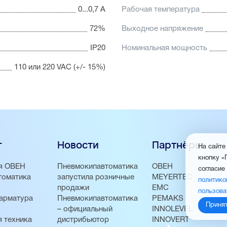
0...0,7 А
Рабочая температура
72%
Выходное напряжение
IP20
Номинальная мощность
110 или 220 VAC (+/- 15%)
г
Новости
Партнёры
На сайте
кнопку «
я ОВЕН
Пневмокипавтоматика
ОВЕН
согласие
томатика
запустила розничные
MEYERTEC
политико
продажи
EMC
пользова
арматура
Пневмокипавтоматика
PEMAKS
Приня
– официальный
INNOLEVEL
 техника
дистрибьютор
INNOVERT