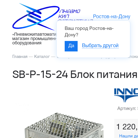
Ростов-на-Дону
Ваш город
Ростов-на-
Каталог
«Пневмокипавтоматика» – интернет-
Дону
?
магазин промышленного
оборудования
Да
Выбрать другой
Главная
—
Каталог
—
Электротехническая продукция
—
Блоки
SB-P-15-24 Блок питани
Артикул:
1 220
Нашли д