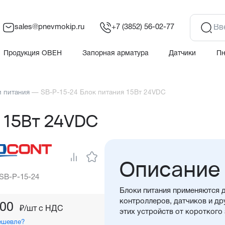
sales@pnevmokip.ru
+7 (3852) 56-02-77
Продукция ОВЕН
Запорная арматура
Датчики
П
 питания
—
SB-P-15-24 Блок питания 15Вт 24VDC
я 15Вт 24VDC
Описание
 SB-P-15-24
Блоки питания применяются 
контроллеров, датчиков и др
,00
₽/шт c НДС
этих устройств от короткого
ешевле?