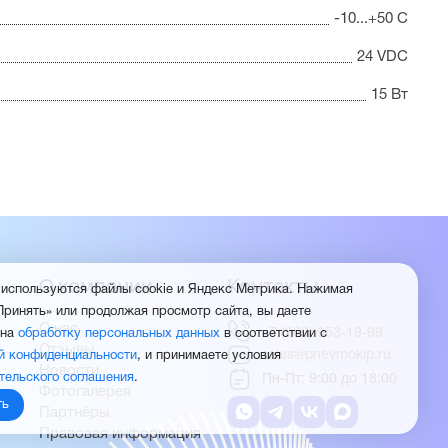
-10...+50 С
24 VDC
15 Вт
О компании
Контакты
 используются файлы cookie и Яндекс Метрика. Нажимая
Принять» или продолжая просмотр сайта, вы даете
О нас
+7 (960) 953-19-99
 на
обработку персональных данных
в соответствии с
Отзывы
sales@pnevmokip.ru
й конфиденциальности
, и принимаете условия
Новости
тельского соглашения
.
Пн-Пт: 9:00 до 18:00
Фотогалерея
ть
Партнёры
Правовая информация