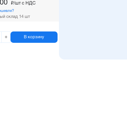
,00
₽/шт c НДС
ешевле?
ый склад 14 шт
+
В корзину