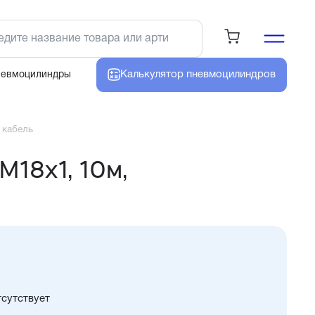
Калькулятор
пневмоцилиндров
невмоцилиндры
 кабель
М18х1, 10м,
тсутствует