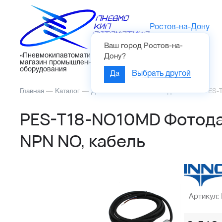
Ростов-на-Дону
Ваш город
Ростов-на-
Каталог
«Пневмокипавтоматика» – интернет-
Дону
?
магазин промышленного
оборудования
Да
Выбрать другой
Главная
—
Каталог
—
Датчики
—
Оптические датчики
—
PES-T
PES-T18-NO10MD Фотодат
NPN NO, кабель
Артикул