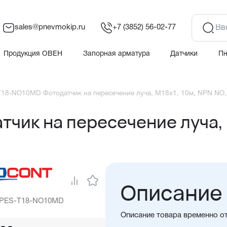
sales@pnevmokip.ru
+7 (3852) 56-02-77
Продукция ОВЕН
Запорная арматура
Датчики
П
18-NO10MD Фотодатчик на пересечение луча, М18х1, 10м, NPN NO,
чик на пересечение луча, 
Описание
: PES-T18-NO10MD
Описание товара временно о