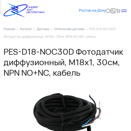
Ростов-на-Дону
Главная
—
Каталог
—
Датчики
—
Оптические датчики
—
PES-D18-NOC30D
Фотодатчик диффузионный, М18х1, 30см, NPN NO+NC, кабель
PES-D18-NOC30D Фотодатчик
диффузионный, М18х1, 30см,
NPN NO+NC, кабель