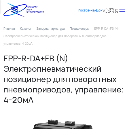
Ростов-на-Дону
Главная
—
Каталог
—
Запорная арматура
—
Позиционеры
—
EPP-R-DA+FB (N)
Электропневматический позиционер для поворотных пневмоприводов,
управление: 4-20мА
EPP-R-DA+FB (N)
Электропневматический
позиционер для поворотных
пневмоприводов, управление:
4-20мА