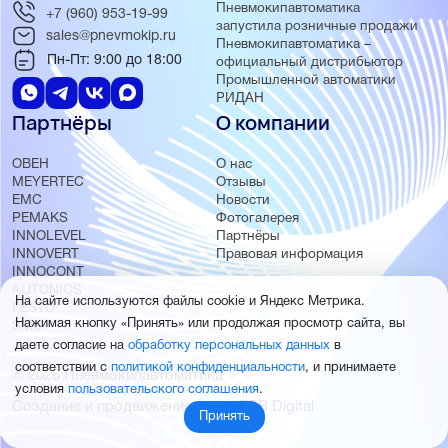
Пневмокипавтоматика
+7 (960) 953-19-99
запустила розничные продажи
sales@pnevmokip.ru
Пневмокипавтоматика –
Пн-Пт: 9:00 до 18:00
официальный дистрибьютор
Промышленной автоматики
РИДАН
Партнёры
О компании
ОВЕН
О нас
MEYERTEC
Отзывы
EMC
Новости
PEMAKS
Фотогалерея
INNOLEVEL
Партнёры
INNOVERT
Правовая информация
INNOCONT
AUTONICS
На сайте используются файлы cookie и Яндекс Метрика.
FESTO
Нажимая кнопку «Принять» или продолжая просмотр сайта, вы
SMC
даете согласие на
обработку персональных данных
в
соответствии с
политикой конфиденциальности
, и принимаете
© 2026 Пневмокипавтоматика
условия
пользовательского соглашения
.
Создание и продвижение сайта
BTB Digital
Принять