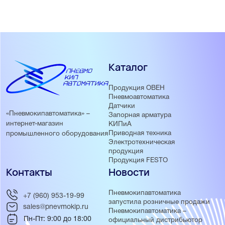
водозаборных скважинах, водонапорных башнях,
накопительных и сточных ёмкостях и резервуарах.
Каталог
Продукция ОВЕН
Пневмоавтоматика
Датчики
«Пневмокипавтоматика» –
Запорная арматура
интернет-магазин
КИПиА
Приводная техника
промышленного оборудования
Электротехническая
продукция
Продукция FESTO
Контакты
Новости
Пневмокипавтоматика
+7 (960) 953-19-99
запустила розничные продажи
sales@pnevmokip.ru
Пневмокипавтоматика –
Пн-Пт: 9:00 до 18:00
официальный дистрибьютор