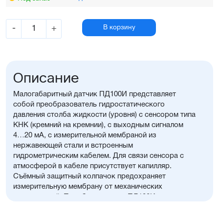
-
+
В корзину
Описание
Малогабаритный датчик ПД100И представляет
собой преобразователь гидростатического
давления столба жидкости (уровня) с сенсором типа
КНК (кремний на кремнии), с выходным сигналом
4…20 мА, с измерительной мембраной из
нержавеющей стали и встроенным
гидрометрическим кабелем. Для связи сенсора с
атмосферой в кабеле присутствует капилляр.
Съёмный защитный колпачок предохраняет
измерительную мембрану от механических
повреждений. Преобразователь ПД100И
предназначен для систем измерения и поддержания
уровня жидкости на объектах водоснабжения: