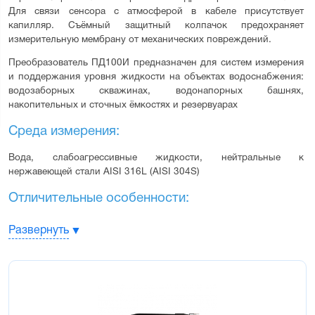
Для связи сенсора с атмосферой в кабеле присутствует 
капилляр. Съёмный защитный колпачок предохраняет 
измерительную мембрану от механических повреждений.
Преобразователь ПД100И предназначен для систем измерения 
и поддержания уровня жидкости на объектах водоснабжения: 
водозаборных скважинах, водонапорных башнях, 
накопительных и сточных ёмкостях и резервуарах
Среда измерения:
Вода, слабоагрессивные жидкости, нейтральные к 
нержавеющей стали AISI 316L (AISI 304S)
Отличительные особенности:
Стойкость к агрессивным средам – сенсор вварен в штуцер
Развернуть
лазерной сваркой
Стойкость к влаге – плата нормирующего преобразователя
покрыта герметиком
Низкий гистерезис, высокая точность измерения – благодаря
использованию высокостабильного сенсора
Стабильное значение "ноля" преобразователя