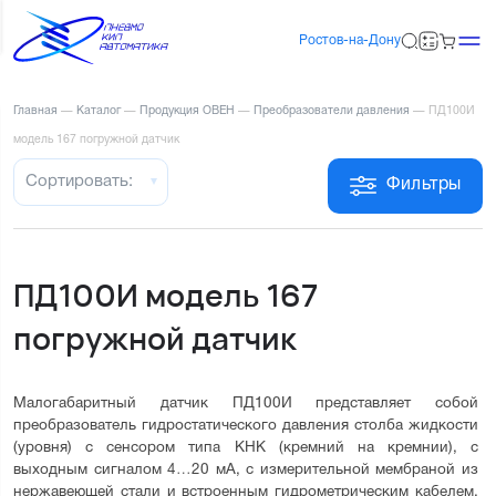
Ростов-на-Дону
Главная
—
Каталог
—
Продукция ОВЕН
—
Преобразователи давления
—
ПД100И
модель 167 погружной датчик
Сортировать:
Фильтры
ПД100И модель 167
погружной датчик
Малогабаритный датчик ПД100И представляет собой 
преобразователь гидростатического давления столба жидкости 
(уровня) с сенсором типа КНК (кремний на кремнии), с 
выходным сигналом 4…20 мА, с измерительной мембраной из 
нержавеющей стали и встроенным гидрометрическим кабелем. 