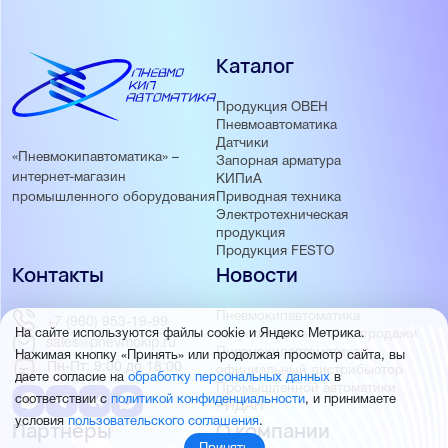
Каталог
Продукция ОВЕН
Пневмоавтоматика
Датчики
«Пневмокипавтоматика» –
Запорная арматура
интернет-магазин
КИПиА
Приводная техника
промышленного оборудования
Электротехническая
продукция
Продукция FESTO
Контакты
Новости
Пневмокипавтоматика
+7 (960) 953-19-99
запустила розничные продажи
На сайте используются файлы cookie и Яндекс Метрика.
sales@pnevmokip.ru
Пневмокипавтоматика –
Нажимая кнопку «Принять» или продолжая просмотр сайта, вы
Пн-Пт: 9:00 до 18:00
официальный дистрибьютор
даете согласие на
обработку персональных данных
в
Промышленной автоматики
соответствии с
политикой конфиденциальности
, и принимаете
РИДАН
условия
пользовательского соглашения
.
Партнёры
О компании