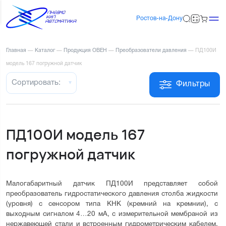
Ростов-на-Дону
Главная
—
Каталог
—
Продукция ОВЕН
—
Преобразователи давления
—
ПД100И
модель 167 погружной датчик
Сортировать:
Фильтры
ПД100И модель 167
погружной датчик
Малогабаритный датчик ПД100И представляет собой 
преобразователь гидростатического давления столба жидкости 
(уровня) с сенсором типа КНК (кремний на кремнии), с 
выходным сигналом 4…20 мА, с измерительной мембраной из 
нержавеющей стали и встроенным гидрометрическим кабелем. 