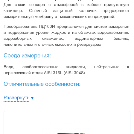
Для связи сенсора с атмосферой в кабеле присутствует 
капилляр. Съёмный защитный колпачок предохраняет 
измерительную мембрану от механических повреждений.
Преобразователь ПД100И предназначен для систем измерения 
и поддержания уровня жидкости на объектах водоснабжения: 
водозаборных скважинах, водонапорных башнях, 
накопительных и сточных ёмкостях и резервуарах
Среда измерения:
Вода, слабоагрессивные жидкости, нейтральные к 
нержавеющей стали AISI 316L (AISI 304S)
Отличительные особенности:
Стойкость к агрессивным средам – сенсор вварен в штуцер
Развернуть
лазерной сваркой
Стойкость к влаге – плата нормирующего преобразователя
покрыта герметиком
Низкий гистерезис, высокая точность измерения – благодаря
использованию высокостабильного сенсора
Стабильное значение "ноля" преобразователя