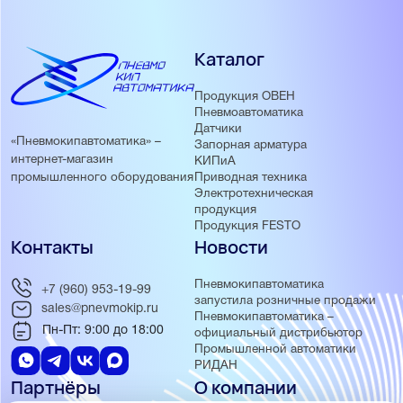
Каталог
Продукция ОВЕН
Пневмоавтоматика
Датчики
«Пневмокипавтоматика» –
Запорная арматура
интернет-магазин
КИПиА
Приводная техника
промышленного оборудования
Электротехническая
продукция
Продукция FESTO
Контакты
Новости
Пневмокипавтоматика
+7 (960) 953-19-99
запустила розничные продажи
sales@pnevmokip.ru
Пневмокипавтоматика –
Пн-Пт: 9:00 до 18:00
официальный дистрибьютор
Промышленной автоматики
РИДАН
Партнёры
О компании