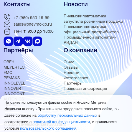
Контакты
Новости
Пневмокипавтоматика
+7 (960) 953-19-99
запустила розничные продажи
sales@pnevmokip.ru
Пневмокипавтоматика –
Пн-Пт: 9:00 до 18:00
официальный дистрибьютор
Промышленной автоматики
РИДАН
Партнёры
О компании
ОВЕН
О нас
MEYERTEC
Отзывы
EMC
Новости
PEMAKS
Фотогалерея
INNOLEVEL
Партнёры
INNOVERT
Правовая информация
INNOCONT
AUTONICS
На сайте используются файлы cookie и Яндекс Метрика.
FESTO
Нажимая кнопку «Принять» или продолжая просмотр сайта, вы
SMC
даете согласие на
обработку персональных данных
в
соответствии с
политикой конфиденциальности
, и принимаете
© 2026 Пневмокипавтоматика
условия
пользовательского соглашения
.