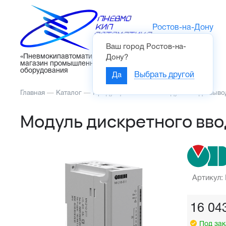
Ростов-на-Дону
Ваш город
Ростов-на-
Каталог
«Пневмокипавтоматика» – интернет-
Дону
?
магазин промышленного
оборудования
Да
Выбрать другой
Главная
—
Каталог
—
Продукция ОВЕН
—
Модули ввода/выво
Модуль дискретного вво
Артикул:
16 04
Под зак