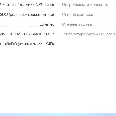
й контакт / датчики NPN типа)
Потребляемая мощность
8DO (реле электромагнитное)
Способ монтажа
Ethernet
Степень защиты
us TCP / MQTT / SNMP / NTP
Температура окружающего в
0…48VDC (номинальное =24В)