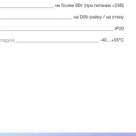
не более 6Вт (при питании =24В)
на DIN-рейку / на стену
IP20
оздуха
-40…+55°С