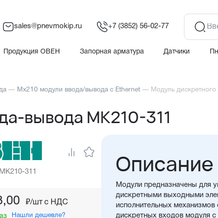
sales@pnevmokip.ru
+7 (3852) 56-02-77
Продукция ОВЕН
Запорная арматура
Датчики
П
да
—
Мх210 модули ввода/вывода с Ethernet
—
Модуль дискретного
да-вывода МК210-311
Описание
 МК210-311
Модули предназначены для уп
дискретными выходными эле
3,00
₽/шт c НДС
исполнительных механизмов 
Нашли дешевле?
дискретных входов модуля с п
аз