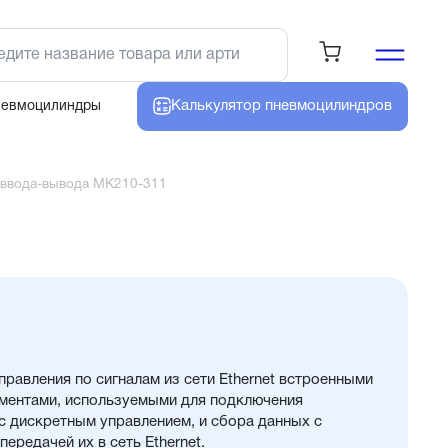
Калькулятор
пневмоцилиндров
невмоцилиндры
 ввода-вывода МК210-311
равления по сигналам из сети Ethernet встроенными
ментами, используемыми для подключения
с дискретным управлением, и сбора данных с
ередачей их в сеть Ethernet.